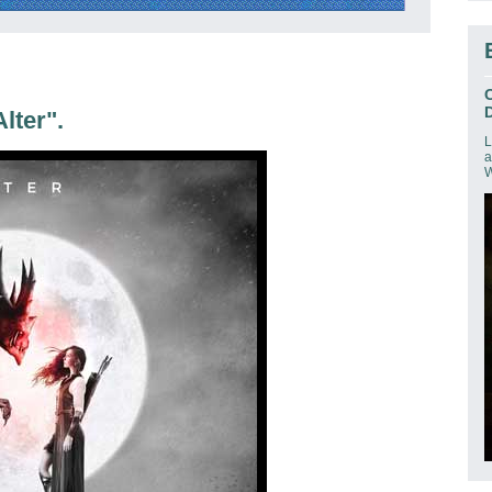
D
lter".
L
a
W