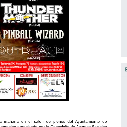
ma mañana en el salón de plenos del Ayuntamiento de
 Femenino organizado por la Concejalía de Asuntos Sociales