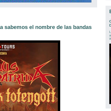
D
 sabemos el nombre de las bandas
L
a
W