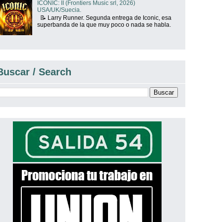
ICONIC: II (Frontiers Music srl, 2026)
USA/UK/Suecia.
📝 Larry Runner. Segunda entrega de Iconic, esa
superbanda de la que muy poco o nada se habla.
Buscar / Search