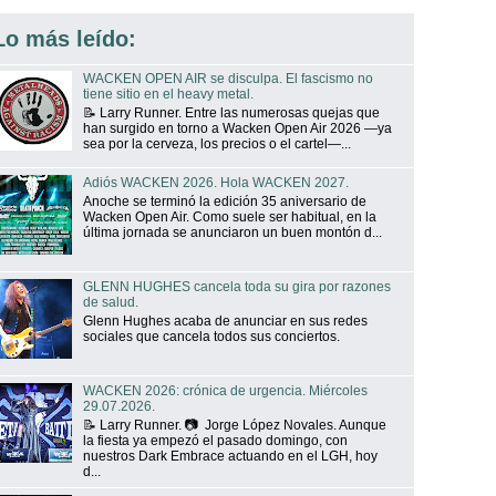
Lo más leído:
WACKEN OPEN AIR se disculpa. El fascismo no
tiene sitio en el heavy metal.
📝 Larry Runner. Entre las numerosas quejas que
han surgido en torno a Wacken Open Air 2026 —ya
sea por la cerveza, los precios o el cartel—...
Adiós WACKEN 2026. Hola WACKEN 2027.
Anoche se terminó la edición 35 aniversario de
Wacken Open Air. Como suele ser habitual, en la
última jornada se anunciaron un buen montón d...
GLENN HUGHES cancela toda su gira por razones
de salud.
Glenn Hughes acaba de anunciar en sus redes
sociales que cancela todos sus conciertos.
WACKEN 2026: crónica de urgencia. Miércoles
29.07.2026.
📝 Larry Runner. 📷 Jorge López Novales. Aunque
la fiesta ya empezó el pasado domingo, con
nuestros Dark Embrace actuando en el LGH, hoy
d...