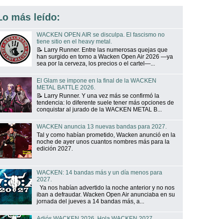
Lo más leído:
WACKEN OPEN AIR se disculpa. El fascismo no
tiene sitio en el heavy metal.
📝 Larry Runner. Entre las numerosas quejas que
han surgido en torno a Wacken Open Air 2026 —ya
sea por la cerveza, los precios o el cartel—...
El Glam se impone en la final de la WACKEN
METAL BATTLE 2026.
📝 Larry Runner. Y una vez más se confirmó la
tendencia: lo diferente suele tener más opciones de
conquistar al jurado de la WACKEN METAL B...
WACKEN anuncia 13 nuevas bandas para 2027.
Tal y como habían prometido, Wacken anunció en la
noche de ayer unos cuantos nombres más para la
edición 2027.
WACKEN: 14 bandas más y un día menos para
2027.
Ya nos habían advertido la noche anterior y no nos
iban a defraudar. Wacken Open Air anunciaba en su
jornada del jueves a 14 bandas más, a...
Adiós WACKEN 2026. Hola WACKEN 2027.