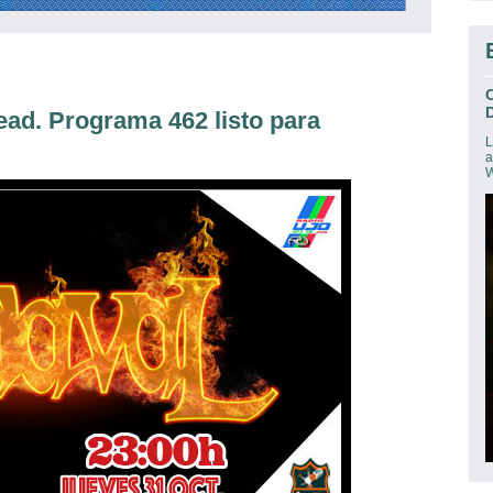
D
ad. Programa 462 listo para
L
a
W