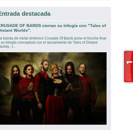
Entrada destacada
CRUSADE OF BARDS cierran su trilogía con "Tales of
istant Worlds".
a banda de metal sinfónico Crusade Of Bards pone el broche final
 su trilogía conceptual con el lanzamiento de Tales of Distant
orlds , t...