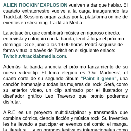
ALIEN ROCKIN’ EXPLOSION
vuelven a dar que hablar. El
cuarteto extraterrestre vuelve a la carga inaugurando las
TrackLab Sessions organizadas por la plataforma online de
eventos en streaming TrackLab Media.
La actuación, que combinará música en riguroso directo,
entrevista y coloquio con la banda, tendrá lugar el próximo
domingo 13 de junio a las 19.00 horas. Podrá seguirse de
forma virtual a través de Twitch en el siguiente enlace:
Twitch.tv/tracklabmedia.com
.
Además, la banda anuncia el próximo lanzamiento de su
nuevo videoclip. El tema elegido es “Our Madness”, el
cuarto corte de su segundo álbum
"Paint it green"
, una
canción homenaje a todas las mujeres del rock. Será, como
su anterior video, un clip animado por el ilustrador y
diseñador gráfico Leo Traverso que pronto podremos
disfrutar.
A.R.E es un proyecto multidisciplinar y transmedia que
combina cómics, ciencia ficción y música rock. Su inventiva
les ha llevado a participar en eventos del comic, el manga,
la literatura… y en grandes festivales internacionales como