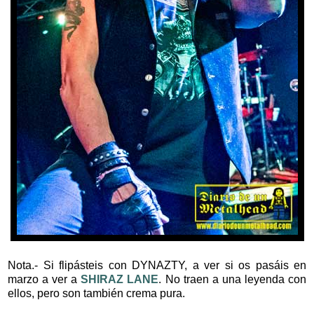
Nota.- Si flipásteis con DYNAZTY, a ver si os pasáis en
marzo a ver a
SHIRAZ LANE
. No traen a una leyenda con
ellos, pero son también crema pura.