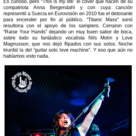
Es curioso, pero “This is my life” el cover que hacen de su
compatriota Anna Bergendahl y con cuya canción
representó a Suecia en Eurovisión en 2010 fue el detonante
para encender por fin al público. “Titanic Mass” sonó
resultona con el apoyo de los samplers. Cerraron con
“Raise Your Hands” dejando un muy buen sabor de boca,
sobre todo su fantástico vocalista Nils Molin y Love
Magnusson, que nos dejó flipados con sus solos. Noche
triunfal la del “guitar solo love machine”. Y eso que aún no
habíamos visto nada.