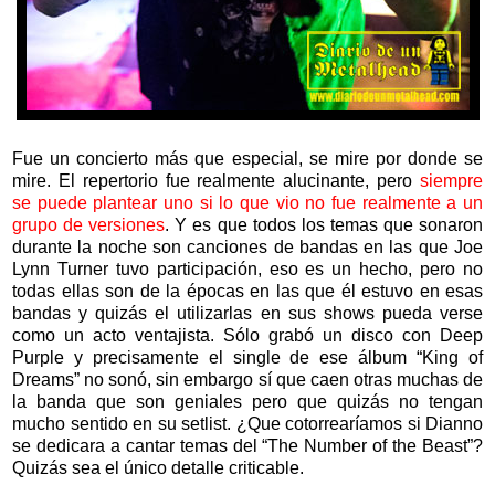
Fue un concierto más que especial, se mire por donde se
mire. El repertorio fue realmente alucinante, pero
siempre
se puede plantear uno si lo que vio no fue realmente a un
grupo de versiones
. Y es que todos los temas que sonaron
durante la noche son canciones de bandas en las que Joe
Lynn Turner tuvo participación, eso es un hecho, pero no
todas ellas son de la épocas en las que él estuvo en esas
bandas y quizás el utilizarlas en sus shows pueda verse
como un acto ventajista. Sólo grabó un disco con Deep
Purple y precisamente el single de ese álbum “King of
Dreams” no sonó, sin embargo sí que caen otras muchas de
la banda que son geniales pero que quizás no tengan
mucho sentido en su setlist. ¿Que cotorrearíamos si Dianno
se dedicara a cantar temas del “The Number of the Beast”?
Quizás sea el único detalle criticable.