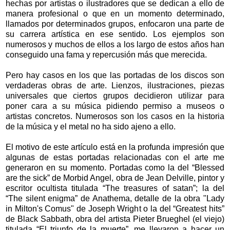
hechas por artistas o ilustradores que se dedican a ello de
manera profesional o que en un momento determinado,
llamados por determinados grupos, enfocaron una parte de
su carrera artística en ese sentido. Los ejemplos son
numerosos y muchos de ellos a los largo de estos años han
conseguido una fama y repercusión más que merecida.
Pero hay casos en los que las portadas de los discos son
verdaderas obras de arte. Lienzos, ilustraciones, piezas
universales que ciertos grupos decidieron utilizar para
poner cara a su música pidiendo permiso a museos o
artistas concretos. Numerosos son los casos en la historia
de la música y el metal no ha sido ajeno a ello.
El motivo de este artículo está en la profunda impresión que
algunas de estas portadas relacionadas con el arte me
generaron en su momento. Portadas como la del “Blessed
are the sick” de Morbid Angel, obra de Jean Delville, pintor y
escritor ocultista titulada “The treasures of satan”; la del
“The silent enigma” de Anathema, detalle de la obra "Lady
in Milton's Comus" de Joseph Wright o la del “Greatest hits”
de Black Sabbath, obra del artista Pieter Brueghel (el viejo)
titulada “El triunfo de la muerte”, me llevaron a hacer un