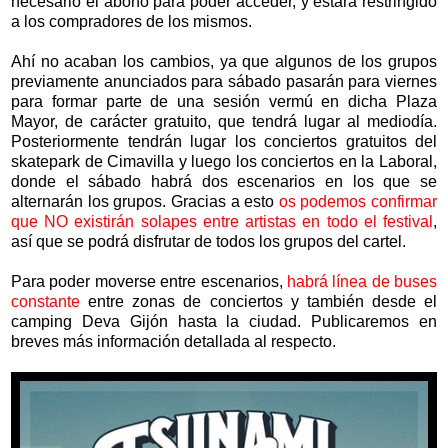
necesario el abono para poder acceder, y estará restringido
a los compradores de los mismos.
Ahí no acaban los cambios, ya que algunos de los grupos
previamente anunciados para sábado pasarán para viernes
para formar parte de una sesión vermú en dicha Plaza
Mayor, de carácter gratuito, que tendrá lugar al mediodía.
Posteriormente tendrán lugar los conciertos gratuitos del
skatepark de Cimavilla y luego los conciertos en la Laboral,
donde el sábado habrá dos escenarios en los que se
alternarán los grupos. Gracias a esto
os podemos confirmar
que NO existirán solapes entre artistas en todo el festival
,
así que se podrá disfrutar de todos los grupos del cartel.
Para poder moverse entre escenarios,
habrá línea de buses
constante
entre zonas de conciertos y también desde el
camping Deva Gijón hasta la ciudad. Publicaremos en
breves más información detallada al respecto.