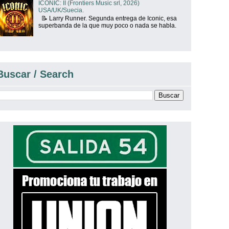
ICONIC: II (Frontiers Music srl, 2026)
USA/UK/Suecia.
📝 Larry Runner. Segunda entrega de Iconic, esa
superbanda de la que muy poco o nada se habla.
Buscar / Search