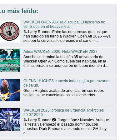
Lo más leído:
WACKEN OPEN AIR se disculpa. El fascismo no
tiene sitio en el heavy metal.
📝 Larry Runner. Entre las numerosas quejas que
han surgido en torno a Wacken Open Air 2026 —ya
sea por la cerveza, los precios o el cartel—...
Adiós WACKEN 2026. Hola WACKEN 2027.
Anoche se terminó la edición 35 aniversario de
Wacken Open Air. Como suele ser habitual, en la
última jornada se anunciaron un buen montón d...
GLENN HUGHES cancela toda su gira por razones
de salud.
Glenn Hughes acaba de anunciar en sus redes
sociales que cancela todos sus conciertos.
WACKEN 2026: crónica de urgencia. Miércoles
29.07.2026.
📝 Larry Runner. 📷 Jorge López Novales. Aunque
la fiesta ya empezó el pasado domingo, con
nuestros Dark Embrace actuando en el LGH, hoy
d...