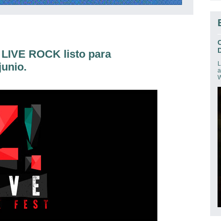
D
! LIVE ROCK listo para
L
junio.
a
W