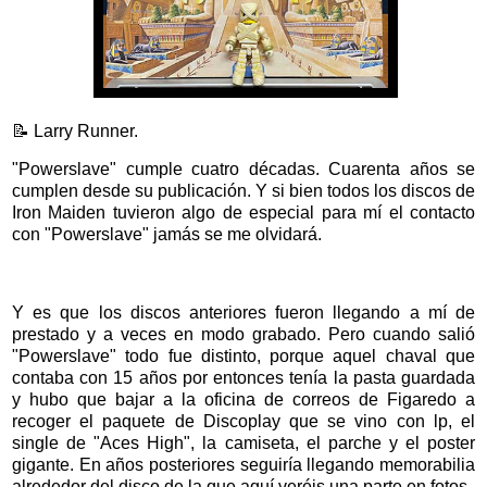
📝 Larry Runner.
"Powerslave" cumple cuatro décadas. Cuarenta años se
cumplen desde su publicación. Y si bien todos los discos de
Iron Maiden tuvieron algo de especial para mí el contacto
con "Powerslave" jamás se me olvidará.
Y es que los discos anteriores fueron llegando a mí de
prestado y a veces en modo grabado. Pero cuando salió
"Powerslave" todo fue distinto, porque aquel chaval que
contaba con 15 años por entonces tenía la pasta guardada
y hubo que bajar a la oficina de correos de Figaredo a
recoger el paquete de Discoplay que se vino con lp, el
single de "Aces High", la camiseta, el parche y el poster
gigante. En años posteriores seguiría llegando memorabilia
alrededor del disco de la que aquí veréis una parte en fotos.