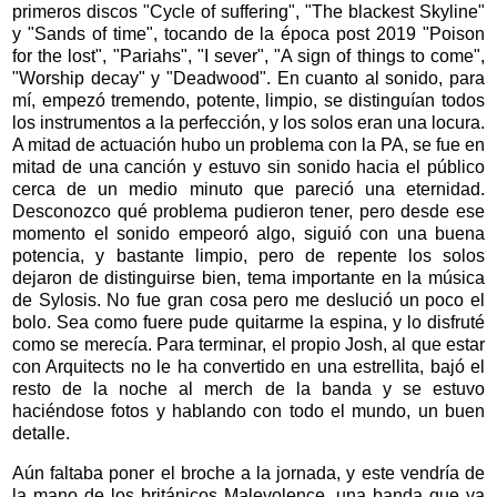
primeros discos "Cycle of suffering", "The blackest Skyline"
y "Sands of time", tocando de la época post 2019 "Poison
for the lost", "Pariahs", "I sever", "A sign of things to come",
"Worship decay" y "Deadwood". En cuanto al sonido, para
mí, empezó tremendo, potente, limpio, se distinguían todos
los instrumentos a la perfección, y los solos eran una locura.
A mitad de actuación hubo un problema con la PA, se fue en
mitad de una canción y estuvo sin sonido hacia el público
cerca de un medio minuto que pareció una eternidad.
Desconozco qué problema pudieron tener, pero desde ese
momento el sonido empeoró algo, siguió con una buena
potencia, y bastante limpio, pero de repente los solos
dejaron de distinguirse bien, tema importante en la música
de Sylosis. No fue gran cosa pero me deslució un poco el
bolo. Sea como fuere pude quitarme la espina, y lo disfruté
como se merecía. Para terminar, el propio Josh, al que estar
con Arquitects no le ha convertido en una estrellita, bajó el
resto de la noche al merch de la banda y se estuvo
haciéndose fotos y hablando con todo el mundo, un buen
detalle.
Aún faltaba poner el broche a la jornada, y este vendría de
la mano de los británicos Malevolence, una banda que ya