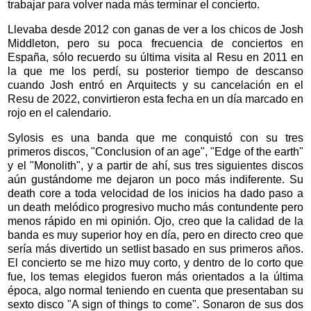
trabajar para volver nada más terminar el concierto.
Llevaba desde 2012 con ganas de ver a los chicos de Josh
Middleton, pero su poca frecuencia de conciertos en
España, sólo recuerdo su última visita al Resu en 2011 en
la que me los perdí, su posterior tiempo de descanso
cuando Josh entró en Arquitects y su cancelación en el
Resu de 2022, convirtieron esta fecha en un día marcado en
rojo en el calendario.
Sylosis es una banda que me conquistó con su tres
primeros discos, "Conclusion of an age", "Edge of the earth"
y el "Monolith", y a partir de ahí, sus tres siguientes discos
aún gustándome me dejaron un poco más indiferente. Su
death core a toda velocidad de los inicios ha dado paso a
un death melódico progresivo mucho más contundente pero
menos rápido en mi opinión. Ojo, creo que la calidad de la
banda es muy superior hoy en día, pero en directo creo que
sería más divertido un setlist basado en sus primeros años.
El concierto se me hizo muy corto, y dentro de lo corto que
fue, los temas elegidos fueron más orientados a la última
época, algo normal teniendo en cuenta que presentaban su
sexto disco "A sign of things to come". Sonaron de sus dos