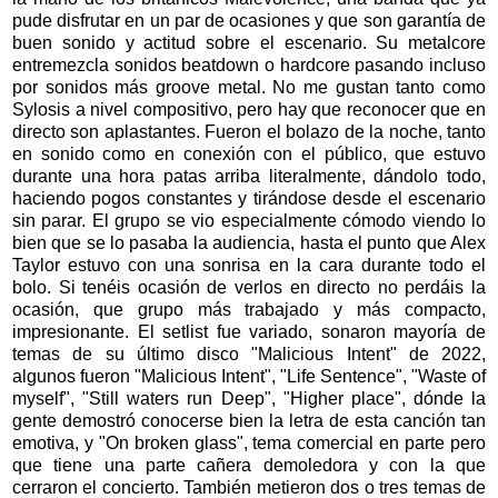
pude disfrutar en un par de ocasiones y que son garantía de
buen sonido y actitud sobre el escenario. Su metalcore
entremezcla sonidos beatdown o hardcore pasando incluso
por sonidos más groove metal. No me gustan tanto como
Sylosis a nivel compositivo, pero hay que reconocer que en
directo son aplastantes. Fueron el bolazo de la noche, tanto
en sonido como en conexión con el público, que estuvo
durante una hora patas arriba literalmente, dándolo todo,
haciendo pogos constantes y tirándose desde el escenario
sin parar. El grupo se vio especialmente cómodo viendo lo
bien que se lo pasaba la audiencia, hasta el punto que Alex
Taylor estuvo con una sonrisa en la cara durante todo el
bolo. Si tenéis ocasión de verlos en directo no perdáis la
ocasión, que grupo más trabajado y más compacto,
impresionante. El setlist fue variado, sonaron mayoría de
temas de su último disco "Malicious Intent" de 2022,
algunos fueron "Malicious Intent", "Life Sentence", "Waste of
myself", "Still waters run Deep", "Higher place", dónde la
gente demostró conocerse bien la letra de esta canción tan
emotiva, y "On broken glass", tema comercial en parte pero
que tiene una parte cañera demoledora y con la que
cerraron el concierto. También metieron dos o tres temas de