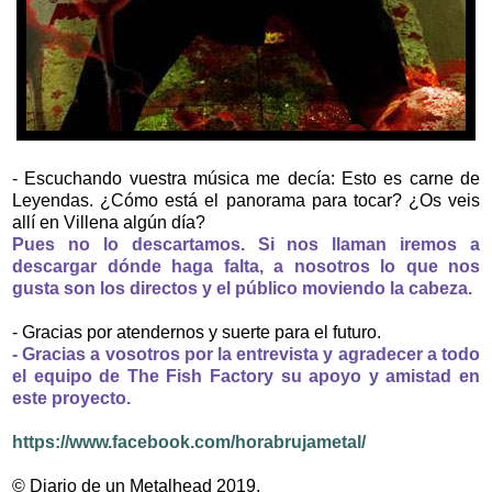
- Escuchando vuestra música me decía: Esto es carne de
Leyendas. ¿Cómo está el panorama para tocar? ¿Os veis
allí en Villena algún día?
Pues no lo descartamos. Si nos llaman iremos a
descargar dónde haga falta, a nosotros lo que nos
gusta son los directos y el público moviendo la cabeza.
- Gracias por atendernos y suerte para el futuro.
- Gracias a vosotros por la entrevista y agradecer a todo
el equipo de The Fish Factory su apoyo y amistad en
este proyecto.
https://www.facebook.com/horabrujametal/
© Diario de un Metalhead 2019.