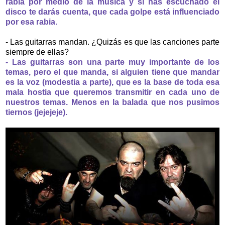
rabia por medio de la música y si has escuchado el
disco te darás cuenta, que cada golpe está influenciado
por esa rabia.
- Las guitarras mandan. ¿Quizás es que las canciones parte
siempre de ellas?
- Las guitarras son una parte muy importante de los
temas, pero el que manda, si alguien tiene que mandar
es la voz (modestia a parte), que es la base de toda esa
mala hostia que queremos transmitir en cada uno de
nuestros temas. Menos en la balada que nos pusimos
tiernos (jejejeje).