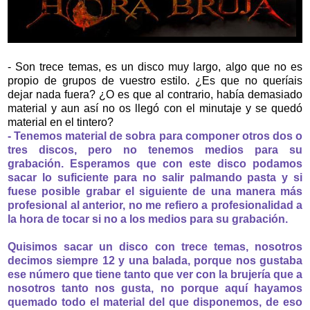
- Son trece temas, es un disco muy largo, algo que no es
propio de grupos de vuestro estilo. ¿Es que no queríais
dejar nada fuera? ¿O es que al contrario, había demasiado
material y aun así no os llegó con el minutaje y se quedó
material en el tintero?
- Tenemos material de sobra para componer otros dos o
tres discos, pero no tenemos medios para su
grabación. Esperamos que con este disco podamos
sacar lo suficiente para no salir palmando pasta y si
fuese posible grabar el siguiente de una manera más
profesional al anterior, no me refiero a profesionalidad a
la hora de tocar si no a los medios para su grabación.
Quisimos sacar un disco con trece temas, nosotros
decimos siempre 12 y una balada, porque nos gustaba
ese número que tiene tanto que ver con la brujería que a
nosotros tanto nos gusta, no porque aquí hayamos
quemado todo el material del que disponemos, de eso