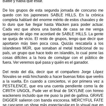
Battle y había que estar.
De los grupos de esta segunda jornada de concurso me
quedo con los japoneses SABLE HILLS. En la crónica
completa hablaré del enorme mérito de estos chavales y de
lo duro que fue llegar hasta Wacken para poder actuar.
Cada vez que ahora una banda de casa se me venga
quejando de algo me acordaré de SABLE HILLS. La gente
se queja de vicio. El resto de grupos, tengo que decir que
aportaron más bien poca cosa. Quizás rescataría a los
islandeses MÚR, que sonaban al metal tradicional de su
país, un grupo que hace todo en islandés, lo cual pone las
cosas difíciles a la hora de comulgar con el público de
fuera. Ver veremos qué pasa y quién es el ganador.
Del resto del día, decir que el compañero Jorge López
Novales se está hinchando a hacer buenas fotos que veréis
a la vuelta. En cuando a conciertos, vi por primera vez a
PESTILENCE, que era una cuenta pendiente como la de
CIRITH UNGOL. Pude ver el final de SKYLINE con himno
wackenero incluido que me puso la piel de gallina. GRAVE
DIGGER salieron con banda escocesa. MERCYFUL FATE
se cascaron un show más espectacular en lo visual que en