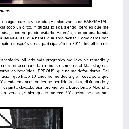
prous
 caigan carros y carretas y palos varios es BABYMETAL.
a todo un circo. Y quizás lo siga siendo, pero es que me
 mira, pues no puedo evitarlo. Además, que es una banda
rra les vale, así que habrá que aprovechar. Como caros son
en después de su participación en 2011. Increíble solo
!
en fosforito. Mi lado más progresivo me lleva sin remedio y
s si en un escenario tan inmenso como es el Mainstage su
starán los increíbles LEPROUS, que no me defraudarán. Del
ación que hace 10 años no me decía gran cosa pero que
Y desde entonces no les he perdido la pista, disfrutando y
espinita clavada. Siempre vienen a Barcelona o Madrid a
 para verles. ¡Y bien que lo merecen! Y encima se estrenan