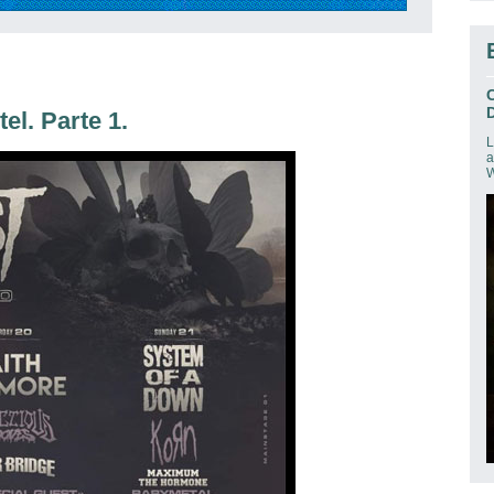
D
l. Parte 1.
L
a
W