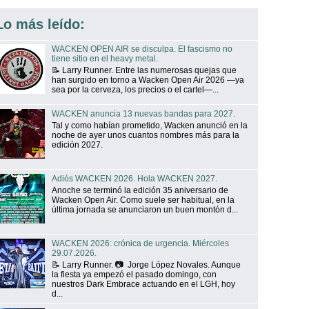
Lo más leído:
WACKEN OPEN AIR se disculpa. El fascismo no
tiene sitio en el heavy metal.
📝 Larry Runner. Entre las numerosas quejas que
han surgido en torno a Wacken Open Air 2026 —ya
sea por la cerveza, los precios o el cartel—...
WACKEN anuncia 13 nuevas bandas para 2027.
Tal y como habían prometido, Wacken anunció en la
noche de ayer unos cuantos nombres más para la
edición 2027.
Adiós WACKEN 2026. Hola WACKEN 2027.
Anoche se terminó la edición 35 aniversario de
Wacken Open Air. Como suele ser habitual, en la
última jornada se anunciaron un buen montón d...
WACKEN 2026: crónica de urgencia. Miércoles
29.07.2026.
📝 Larry Runner. 📷 Jorge López Novales. Aunque
la fiesta ya empezó el pasado domingo, con
nuestros Dark Embrace actuando en el LGH, hoy
d...