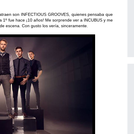
me atraen son INFECTIOUS GROOVES, quienes pensaba que
n, la 1º fue hace ¡10 años! Me sorprende ver a INCUBUS y me
 de escena. Con gusto los vería, sinceramente.