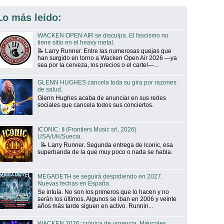
Lo más leído:
WACKEN OPEN AIR se disculpa. El fascismo no
tiene sitio en el heavy metal.
📝 Larry Runner. Entre las numerosas quejas que
han surgido en torno a Wacken Open Air 2026 —ya
sea por la cerveza, los precios o el cartel—...
GLENN HUGHES cancela toda su gira por razones
de salud.
Glenn Hughes acaba de anunciar en sus redes
sociales que cancela todos sus conciertos.
ICONIC: II (Frontiers Music srl, 2026)
USA/UK/Suecia.
📝 Larry Runner. Segunda entrega de Iconic, esa
superbanda de la que muy poco o nada se habla.
MEGADETH se seguirá despidiendo en 2027.
Nuevas fechas en España.
Se intuía. No son los primeros que lo hacen y no
serán los últimos. Algunos se iban en 2006 y veinte
años más tarde siguen en activo. Runnin...
WACKEN 2026: crónica de urgencia. Miércoles