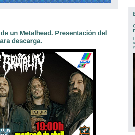
D
e un Metalhead. Presentación del
L
ara descarga.
a
W