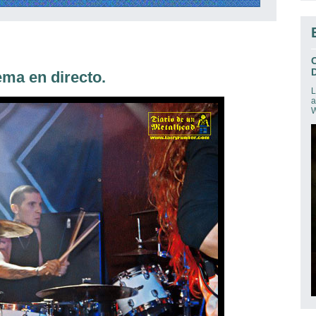
D
ema en directo.
L
a
W