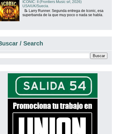
ICONIC: II (Frontiers Music srl, 2026)
USA/UK/Suecia.
📝 Larry Runner. Segunda entrega de Iconic, esa
superbanda de la que muy poco o nada se habla.
Buscar / Search