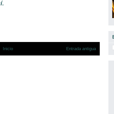
í.
Inicio
Entrada antigua