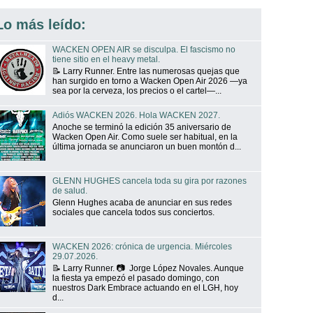
Lo más leído:
WACKEN OPEN AIR se disculpa. El fascismo no
tiene sitio en el heavy metal.
📝 Larry Runner. Entre las numerosas quejas que
han surgido en torno a Wacken Open Air 2026 —ya
sea por la cerveza, los precios o el cartel—...
Adiós WACKEN 2026. Hola WACKEN 2027.
Anoche se terminó la edición 35 aniversario de
Wacken Open Air. Como suele ser habitual, en la
última jornada se anunciaron un buen montón d...
GLENN HUGHES cancela toda su gira por razones
de salud.
Glenn Hughes acaba de anunciar en sus redes
sociales que cancela todos sus conciertos.
WACKEN 2026: crónica de urgencia. Miércoles
29.07.2026.
📝 Larry Runner. 📷 Jorge López Novales. Aunque
la fiesta ya empezó el pasado domingo, con
nuestros Dark Embrace actuando en el LGH, hoy
d...