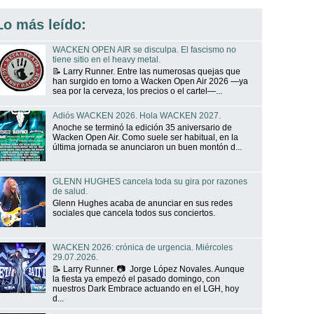
Lo más leído:
WACKEN OPEN AIR se disculpa. El fascismo no
tiene sitio en el heavy metal.
📝 Larry Runner. Entre las numerosas quejas que
han surgido en torno a Wacken Open Air 2026 —ya
sea por la cerveza, los precios o el cartel—...
Adiós WACKEN 2026. Hola WACKEN 2027.
Anoche se terminó la edición 35 aniversario de
Wacken Open Air. Como suele ser habitual, en la
última jornada se anunciaron un buen montón d...
GLENN HUGHES cancela toda su gira por razones
de salud.
Glenn Hughes acaba de anunciar en sus redes
sociales que cancela todos sus conciertos.
WACKEN 2026: crónica de urgencia. Miércoles
29.07.2026.
📝 Larry Runner. 📷 Jorge López Novales. Aunque
la fiesta ya empezó el pasado domingo, con
nuestros Dark Embrace actuando en el LGH, hoy
d...