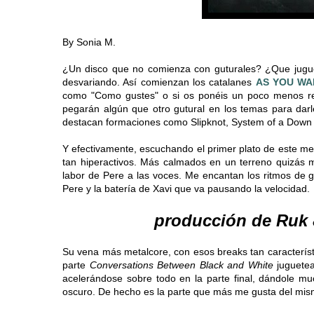
By Sonia M.
¿Un disco que no comienza con guturales? ¿Que jugue
desvariando. Así comienzan los catalanes
AS YOU WA
como "Como gustes" o si os ponéis un poco menos re
pegarán algún que otro gutural en los temas para darl
destacan formaciones como Slipknot, System of a Down 
Y efectivamente, escuchando el primer plato de este m
tan hiperactivos. Más calmados en un terreno quizás 
labor de Pere a las voces. Me encantan los ritmos de g
Pere y la batería de Xavi que va pausando la velocidad.
producción de Ruk 
Su vena más metalcore, con esos breaks tan caracterís
parte
Conversations Between Black and White
juguetea
acelerándose sobre todo en la parte final, dándole m
oscuro. De hecho es la parte que más me gusta del mis