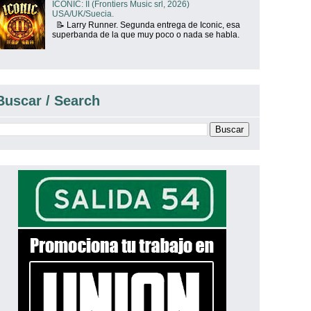
ICONIC: II (Frontiers Music srl, 2026)
USA/UK/Suecia.
📝 Larry Runner. Segunda entrega de Iconic, esa
superbanda de la que muy poco o nada se habla.
Buscar / Search