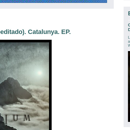
D
ditado). Catalunya. EP.
L
a
W