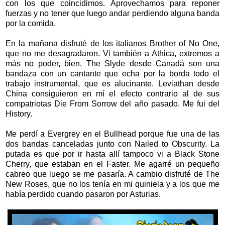
con los que coincidimos. Aprovechamos para reponer
fuerzas y no tener que luego andar perdiendo alguna banda
por la comida.
En la mañana disfruté de los italianos Brother of No One,
que no me desagradaron. Vi también a Athica, extremos a
más no poder, bien. The Slyde desde Canadá son una
bandaza con un cantante que echa por la borda todo el
trabajo instrumental, que es alucinante. Leviathan desde
China consiguieron en mí el efecto contrario al de sus
compatriotas Die From Sorrow del año pasado. Me fui del
History.
Me perdí a Evergrey en el Bullhead porque fue una de las
dos bandas canceladas junto con Nailed to Obscurity. La
putada es que por ir hasta allí tampoco vi a Black Stone
Cherry, que estaban en el Faster. Me agarré un pequeño
cabreo que luego se me pasaría. A cambio disfruté de The
New Roses, que no los tenía en mi quiniela y a los que me
había perdido cuando pasaron por Asturias.