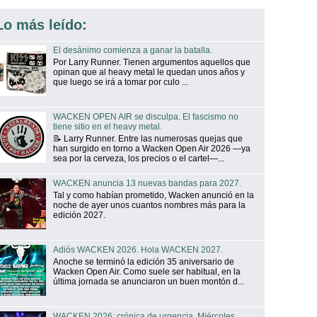
Lo más leído:
El desánimo comienza a ganar la batalla.
Por Larry Runner. Tienen argumentos aquellos que
opinan que al heavy metal le quedan unos años y
que luego se irá a tomar por culo ...
WACKEN OPEN AIR se disculpa. El fascismo no
tiene sitio en el heavy metal.
📝 Larry Runner. Entre las numerosas quejas que
han surgido en torno a Wacken Open Air 2026 —ya
sea por la cerveza, los precios o el cartel—...
WACKEN anuncia 13 nuevas bandas para 2027.
Tal y como habían prometido, Wacken anunció en la
noche de ayer unos cuantos nombres más para la
edición 2027.
Adiós WACKEN 2026. Hola WACKEN 2027.
Anoche se terminó la edición 35 aniversario de
Wacken Open Air. Como suele ser habitual, en la
última jornada se anunciaron un buen montón d...
WACKEN 2026: crónica de urgencia. Miércoles