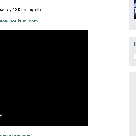
ada y 12€ en taquilla.
www.notikumi.com
.
somascure.com/