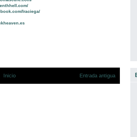
venthhell.com/
ebook.com/Iraciega/
ckheaven.es
Inicio
Entrada antigua