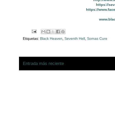
https://se
https://www.fac
www.bla
Etiquetas:
Black Heaven
,
Seventh Hell
,
Somas Cure
Entrada más reciente