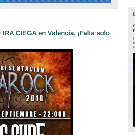
D
A CIEGA en Valencia. ¡Falta solo
L
a
W