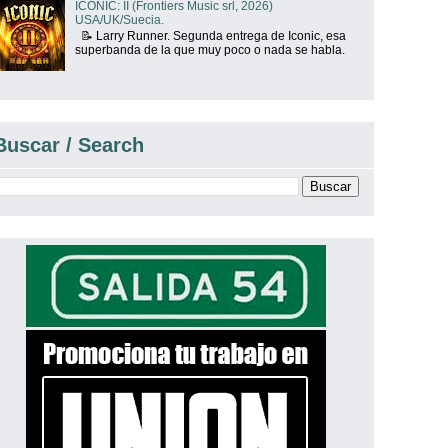
ICONIC: II (Frontiers Music srl, 2026)
USA/UK/Suecia.
📝 Larry Runner. Segunda entrega de Iconic, esa
superbanda de la que muy poco o nada se habla.
Buscar / Search