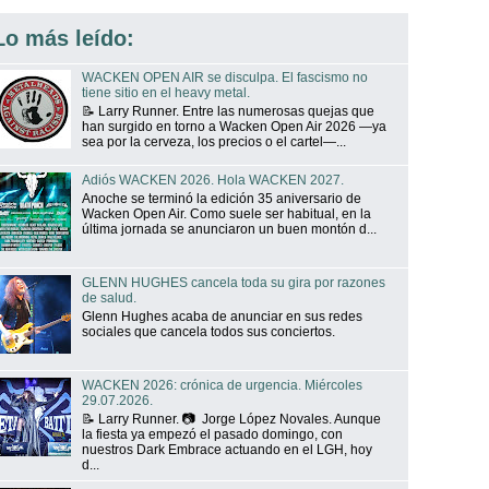
Lo más leído:
WACKEN OPEN AIR se disculpa. El fascismo no
tiene sitio en el heavy metal.
📝 Larry Runner. Entre las numerosas quejas que
han surgido en torno a Wacken Open Air 2026 —ya
sea por la cerveza, los precios o el cartel—...
Adiós WACKEN 2026. Hola WACKEN 2027.
Anoche se terminó la edición 35 aniversario de
Wacken Open Air. Como suele ser habitual, en la
última jornada se anunciaron un buen montón d...
GLENN HUGHES cancela toda su gira por razones
de salud.
Glenn Hughes acaba de anunciar en sus redes
sociales que cancela todos sus conciertos.
WACKEN 2026: crónica de urgencia. Miércoles
29.07.2026.
📝 Larry Runner. 📷 Jorge López Novales. Aunque
la fiesta ya empezó el pasado domingo, con
nuestros Dark Embrace actuando en el LGH, hoy
d...