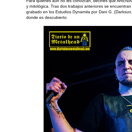
Para quienes aún no les conozcan, decirles que ARENIA
y mitológica. Tras dos trabajos anteriores se encuentra
grabado en los Estudios Dynamita por Dani G. (Darksun,
donde es descubierto.