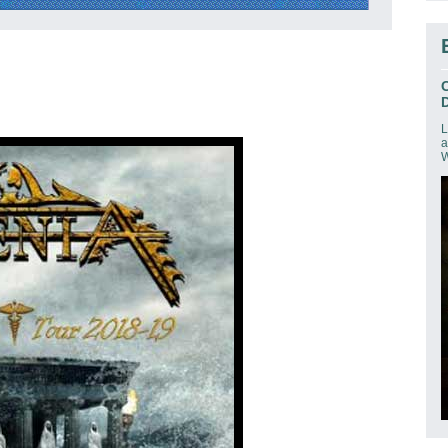
D
L
a
W