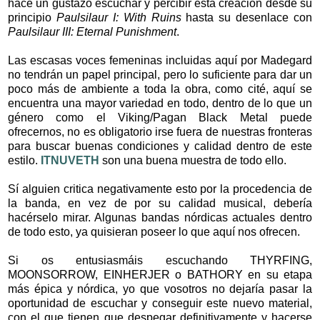
hace un gustazo escuchar y percibir esta creación desde su
principio
Paulsilaur I: With Ruins
hasta su desenlace con
Paulsilaur III: Eternal Punishment
.
Las escasas voces femeninas incluidas aquí por Madegard
no tendrán un papel principal, pero lo suficiente para dar un
poco más de ambiente a toda la obra, como cité, aquí se
encuentra una mayor variedad en todo, dentro de lo que un
género como el Viking/Pagan Black Metal puede
ofrecernos, no es obligatorio irse fuera de nuestras fronteras
para buscar buenas condiciones y calidad dentro de este
estilo.
ITNUVETH
son una buena muestra de todo ello.
Sí alguien critica negativamente esto por la procedencia de
la banda, en vez de por su calidad musical, debería
hacérselo mirar. Algunas bandas nórdicas actuales dentro
de todo esto, ya quisieran poseer lo que aquí nos ofrecen.
Si os entusiasmáis escuchando THYRFING,
MOONSORROW, EINHERJER o BATHORY en su etapa
más épica y nórdica, yo que vosotros no dejaría pasar la
oportunidad de escuchar y conseguir este nuevo material,
con el que tienen que despegar definitivamente y hacerse