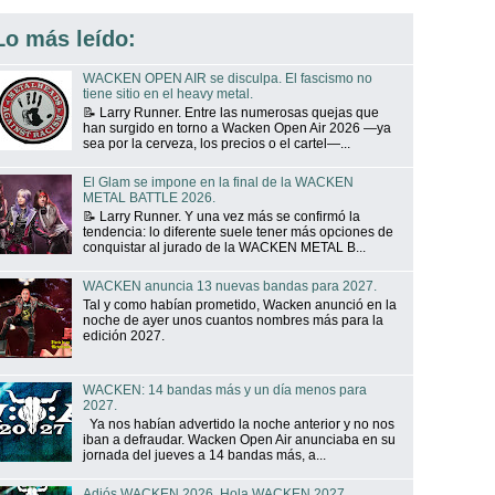
Lo más leído:
WACKEN OPEN AIR se disculpa. El fascismo no
tiene sitio en el heavy metal.
📝 Larry Runner. Entre las numerosas quejas que
han surgido en torno a Wacken Open Air 2026 —ya
sea por la cerveza, los precios o el cartel—...
El Glam se impone en la final de la WACKEN
METAL BATTLE 2026.
📝 Larry Runner. Y una vez más se confirmó la
tendencia: lo diferente suele tener más opciones de
conquistar al jurado de la WACKEN METAL B...
WACKEN anuncia 13 nuevas bandas para 2027.
Tal y como habían prometido, Wacken anunció en la
noche de ayer unos cuantos nombres más para la
edición 2027.
WACKEN: 14 bandas más y un día menos para
2027.
Ya nos habían advertido la noche anterior y no nos
iban a defraudar. Wacken Open Air anunciaba en su
jornada del jueves a 14 bandas más, a...
Adiós WACKEN 2026. Hola WACKEN 2027.