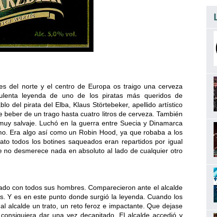
s del norte y el centro de Europa os traigo una cerveza
ulenta leyenda de uno de los piratas más queridos de
lo del pirata del Elba, Klaus Störtebeker, apellido artístico
de beber de un trago hasta cuatro litros de cerveza. También
uy salvaje. Luchó en la guerra entre Suecia y Dinamarca
mo. Era algo así como un Robin Hood, ya que robaba a los
to todos los botines saqueados eran repartidos por igual
ce no desmerece nada en absoluto al lado de cualquier otro
sado con todos sus hombres. Comparecieron ante el alcalde
. Y es en este punto donde surgió la leyenda. Cuando los
 al alcalde un trato, un reto feroz e impactante. Que dejase
onsiguiera dar una vez decapitado. El alcalde accedió y