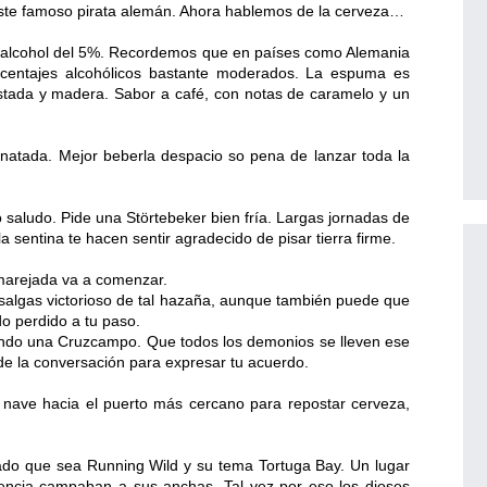
este famoso pirata alemán. Ahora hablemos de la cerveza…
 alcohol del 5%. Recordemos que en países como Alemania
rcentajes alcohólicos bastante moderados. La espuma es
stada y madera. Sabor a café, con notas de caramelo y un
atada. Mejor beberla despacio so pena de lanzar toda la
o saludo. Pide una Störtebeker bien fría. Largas jornadas de
 sentina te hacen sentir agradecido de pisar tierra firme.
 marejada va a comenzar.
 salgas victorioso de tal hazaña, aunque también puede que
o perdido a tu paso.
iendo una Cruzcampo. Que todos los demonios se lleven ese
o de la conversación para expresar tu acuerdo.
u nave hacia el puerto más cercano para repostar cerveza,
gado que sea Running Wild y su tema Tortuga Bay. Un lugar
iolencia campaban a sus anchas. Tal vez por eso los dioses