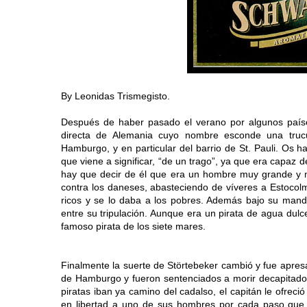
By Leonidas Trismegisto.
Después de haber pasado el verano por algunos paíse
directa de Alemania cuyo nombre esconde una truc
Hamburgo, y en particular del barrio de St. Pauli. Os hab
que viene a significar, “de un trago”, ya que era capaz 
hay que decir de él que era un hombre muy grande y m
contra los daneses, abasteciendo de víveres a Estocol
ricos y se lo daba a los pobres. Además bajo su manda
entre su tripulación. Aunque era un pirata de agua dul
famoso pirata de los siete mares.
Finalmente la suerte de Störtebeker cambió y fue apre
de Hamburgo y fueron sentenciados a morir decapitados
piratas iban ya camino del cadalso, el capitán le ofreció
en libertad a uno de sus hombres por cada paso que c