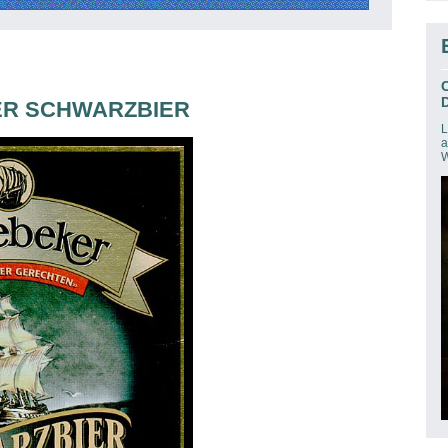
D
KER SCHWARZBIER
L
a
W