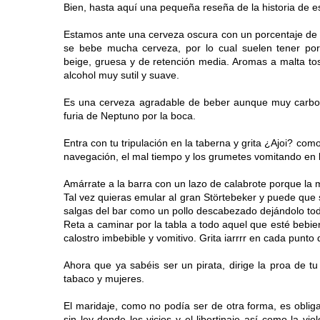
Bien, hasta aquí una pequeña reseña de la historia de 
Estamos ante una cerveza oscura con un porcentaje de
se bebe mucha cerveza, por lo cual suelen tener po
beige, gruesa y de retención media. Aromas a malta to
alcohol muy sutil y suave.
Es una cerveza agradable de beber aunque muy carbon
furia de Neptuno por la boca.
Entra con tu tripulación en la taberna y grita ¿Ajoi? com
navegación, el mal tiempo y los grumetes vomitando en la
Amárrate a la barra con un lazo de calabrote porque la
Tal vez quieras emular al gran Störtebeker y puede que
salgas del bar como un pollo descabezado dejándolo tod
Reta a caminar por la tabla a todo aquel que esté beb
calostro imbebible y vomitivo. Grita iarrrr en cada punt
Ahora que ya sabéis ser un pirata, dirige la proa de t
tabaco y mujeres.
El maridaje, como no podía ser de otra forma, es obli
sin ley donde los vicios y el libertinaje así como la v