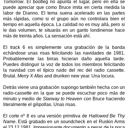
Tomorrow
. El bootleg no apunta el lugar, pero en ella se
puede apreciar que como Bruce imita en cierta medida la
labor de Dianno. El tema suena acelerado en las partes
más rápidas, como si el grupo aún no controlara bien el
tiempo en aquella época. La calidad no es muy allá, pero si
le das volumen, te situarás en un garito londinense hace
más de treinta años. La sensación está ahí.
El track 6 es simplemente una grabación de la banda
echándose unas risas felicitando las navidades de 1981.
Probablemente las birras hicieran daño aquella tarde.
Puedes distinguir la voz de todos los miembros felicitando
la navidad con el típico ruido del rec del radio cassette.
Brutal.
Merry X-Mas
and drunken new year. Una locura.
Detrás viene una grabación supongo también hecha con un
radio-cassette en la que se puede escuchar poco más de
minuto y medio de
Starway to Heaven
con Bruce haciendo
literalmente el gilipollas. Unas risas.
El corte nº 8 es una versión primitiva de
Hallowed Be Thy
Name
. Está grabado en un soundcheck en el Ruskin Arms
el 23.12.1981. Impresionante documento a pesar de la poca