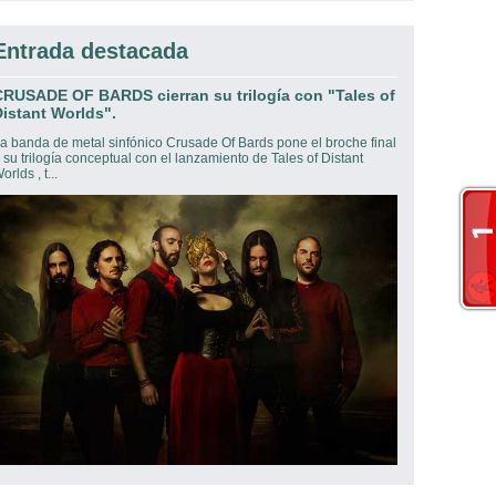
Entrada destacada
CRUSADE OF BARDS cierran su trilogía con "Tales of
istant Worlds".
a banda de metal sinfónico Crusade Of Bards pone el broche final
 su trilogía conceptual con el lanzamiento de Tales of Distant
orlds , t...