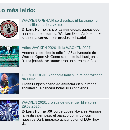
Lo más leído:
WACKEN OPEN AIR se disculpa. El fascismo no
tiene sitio en el heavy metal.
📝 Larry Runner. Entre las numerosas quejas que
han surgido en torno a Wacken Open Air 2026 —ya
sea por la cerveza, los precios o el cartel—...
Adiós WACKEN 2026. Hola WACKEN 2027.
Anoche se terminó la edición 35 aniversario de
Wacken Open Air. Como suele ser habitual, en la
última jornada se anunciaron un buen montón d...
GLENN HUGHES cancela toda su gira por razones
de salud.
Glenn Hughes acaba de anunciar en sus redes
sociales que cancela todos sus conciertos.
WACKEN 2026: crónica de urgencia. Miércoles
29.07.2026.
📝 Larry Runner. 📷 Jorge López Novales. Aunque
la fiesta ya empezó el pasado domingo, con
nuestros Dark Embrace actuando en el LGH, hoy
d...