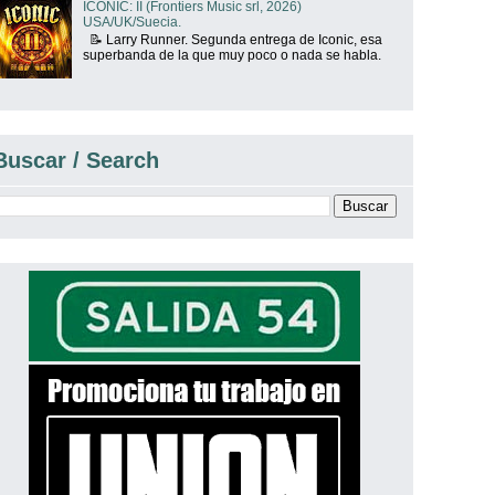
ICONIC: II (Frontiers Music srl, 2026)
USA/UK/Suecia.
📝 Larry Runner. Segunda entrega de Iconic, esa
superbanda de la que muy poco o nada se habla.
Buscar / Search