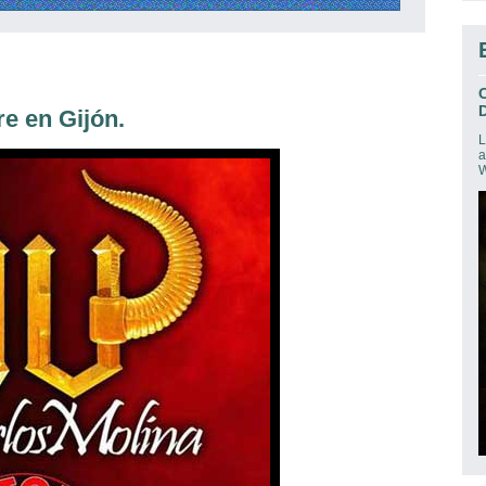
D
e en Gijón.
L
a
W