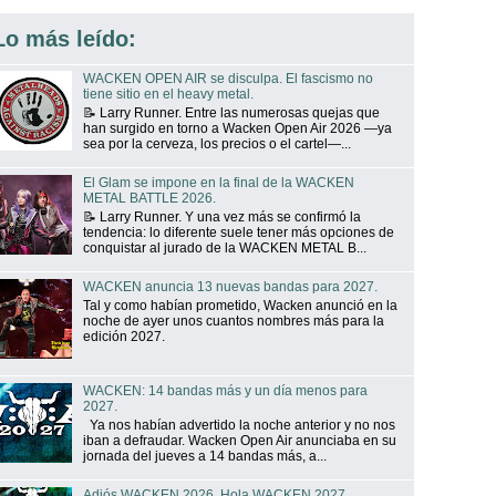
Lo más leído:
WACKEN OPEN AIR se disculpa. El fascismo no
tiene sitio en el heavy metal.
📝 Larry Runner. Entre las numerosas quejas que
han surgido en torno a Wacken Open Air 2026 —ya
sea por la cerveza, los precios o el cartel—...
El Glam se impone en la final de la WACKEN
METAL BATTLE 2026.
📝 Larry Runner. Y una vez más se confirmó la
tendencia: lo diferente suele tener más opciones de
conquistar al jurado de la WACKEN METAL B...
WACKEN anuncia 13 nuevas bandas para 2027.
Tal y como habían prometido, Wacken anunció en la
noche de ayer unos cuantos nombres más para la
edición 2027.
WACKEN: 14 bandas más y un día menos para
2027.
Ya nos habían advertido la noche anterior y no nos
iban a defraudar. Wacken Open Air anunciaba en su
jornada del jueves a 14 bandas más, a...
Adiós WACKEN 2026. Hola WACKEN 2027.