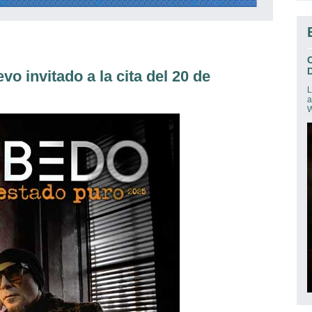
D
nvitado a la cita del 20 de
L
a
W