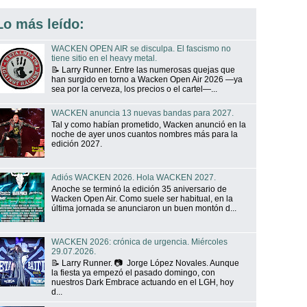
Lo más leído:
WACKEN OPEN AIR se disculpa. El fascismo no
tiene sitio en el heavy metal.
📝 Larry Runner. Entre las numerosas quejas que
han surgido en torno a Wacken Open Air 2026 —ya
sea por la cerveza, los precios o el cartel—...
WACKEN anuncia 13 nuevas bandas para 2027.
Tal y como habían prometido, Wacken anunció en la
noche de ayer unos cuantos nombres más para la
edición 2027.
Adiós WACKEN 2026. Hola WACKEN 2027.
Anoche se terminó la edición 35 aniversario de
Wacken Open Air. Como suele ser habitual, en la
última jornada se anunciaron un buen montón d...
WACKEN 2026: crónica de urgencia. Miércoles
29.07.2026.
📝 Larry Runner. 📷 Jorge López Novales. Aunque
la fiesta ya empezó el pasado domingo, con
nuestros Dark Embrace actuando en el LGH, hoy
d...