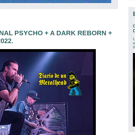
D
TERNAL PSYCHO + A DARK REBORN +
L
022.
a
W