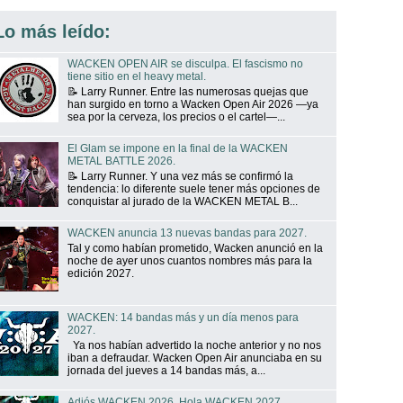
Lo más leído:
WACKEN OPEN AIR se disculpa. El fascismo no
tiene sitio en el heavy metal.
📝 Larry Runner. Entre las numerosas quejas que
han surgido en torno a Wacken Open Air 2026 —ya
sea por la cerveza, los precios o el cartel—...
El Glam se impone en la final de la WACKEN
METAL BATTLE 2026.
📝 Larry Runner. Y una vez más se confirmó la
tendencia: lo diferente suele tener más opciones de
conquistar al jurado de la WACKEN METAL B...
WACKEN anuncia 13 nuevas bandas para 2027.
Tal y como habían prometido, Wacken anunció en la
noche de ayer unos cuantos nombres más para la
edición 2027.
WACKEN: 14 bandas más y un día menos para
2027.
Ya nos habían advertido la noche anterior y no nos
iban a defraudar. Wacken Open Air anunciaba en su
jornada del jueves a 14 bandas más, a...
Adiós WACKEN 2026. Hola WACKEN 2027.