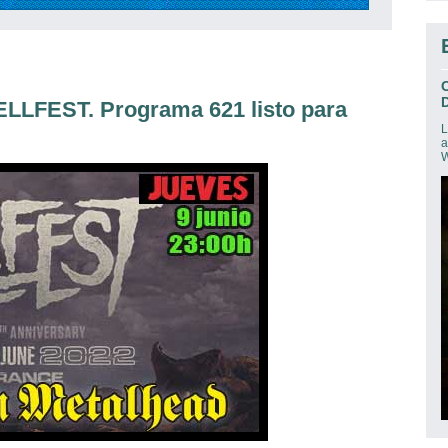
D
ELLFEST. Programa 621 listo para
L
a
W