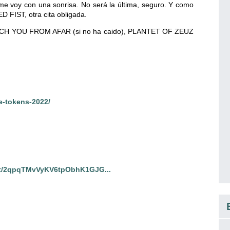
me voy con una sonrisa. No será la última, seguro. Y como
 FIST, otra cita obligada.
ATCH YOU FROM AFAR (si no ha caido), PLANTET OF ZEUZ
e-tokens-2022/
list/2qpqTMvVyKV6tpObhK1GJG...