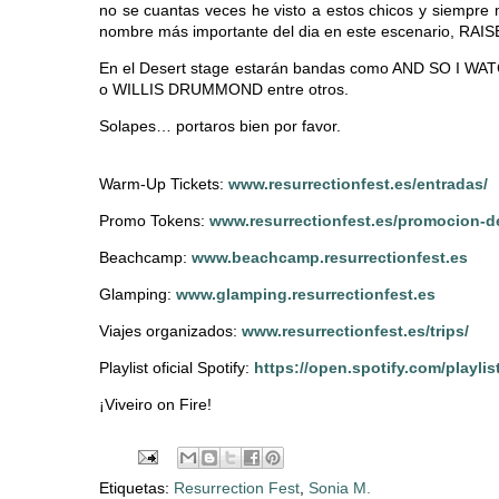
no se cuantas veces he visto a estos chicos y siempre 
nombre más importante del dia en este escenario, RAISED
En el Desert stage estarán bandas como AND SO I W
o WILLIS DRUMMOND entre otros.
Solapes… portaros bien por favor.
Warm-Up Tickets:
www.resurrectionfest.es/entradas/
Promo Tokens:
www.resurrectionfest.es/promocion-d
Beachcamp:
www.beachcamp.resurrectionfest.es
Glamping:
www.glamping.resurrectionfest.es
Viajes organizados:
www.resurrectionfest.es/trips/
Playlist oficial Spotify:
https://open.spotify.com/play
¡Viveiro on Fire!
Etiquetas:
Resurrection Fest
,
Sonia M.