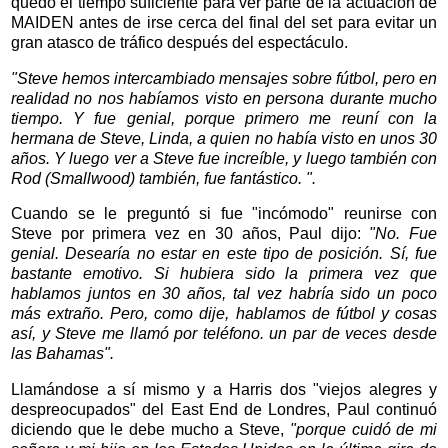
quedó el tiempo suficiente para ver parte de la actuación de
MAIDEN antes de irse cerca del final del set para evitar un
gran atasco de tráfico después del espectáculo.
"Steve hemos intercambiado mensajes sobre fútbol, pero en
realidad no nos habíamos visto en persona durante mucho
tiempo. Y fue genial, porque primero me reuní con la
hermana de Steve, Linda, a quien no había visto en unos 30
años. Y luego ver a Steve fue increíble, y luego también con
Rod (Smallwood) también, fue fantástico. ".
Cuando se le preguntó si fue "incómodo" reunirse con
Steve por primera vez en 30 años, Paul dijo:
"No. Fue
genial. Desearía no estar en este tipo de posición. Sí, fue
bastante emotivo. Si hubiera sido la primera vez que
hablamos juntos en 30 años, tal vez habría sido un poco
más extraño. Pero, como dije, hablamos de fútbol y cosas
así, y Steve me llamó por teléfono. un par de veces desde
las Bahamas".
Llamándose a sí mismo y a Harris dos "viejos alegres y
despreocupados" del East End de Londres, Paul continuó
diciendo que le debe mucho a Steve,
"porque cuidó de mi