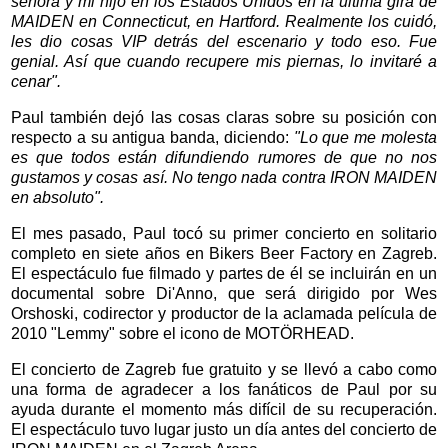
señora y mi hijo en los Estados Unidos en la última gira de
MAIDEN en Connecticut, en Hartford. Realmente los cuidó,
les dio cosas VIP detrás del escenario y todo eso. Fue
genial. Así que cuando recupere mis piernas, lo invitaré a
cenar".
Paul también dejó las cosas claras sobre su posición con
respecto a su antigua banda, diciendo:
"Lo que me molesta
es que todos están difundiendo rumores de que no nos
gustamos y cosas así. No tengo nada contra IRON MAIDEN
en absoluto".
El mes pasado, Paul tocó su primer concierto en solitario
completo en siete años en Bikers Beer Factory en Zagreb.
El espectáculo fue filmado y partes de él se incluirán en un
documental sobre Di'Anno, que será dirigido por Wes
Orshoski, codirector y productor de la aclamada película de
2010 "Lemmy" sobre el icono de MOTÖRHEAD.
El concierto de Zagreb fue gratuito y se llevó a cabo como
una forma de agradecer a los fanáticos de Paul por su
ayuda durante el momento más difícil de su recuperación.
El espectáculo tuvo lugar justo un día antes del concierto de