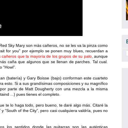
Red Sky Mary son más cañeros, no se les va la pinza como
 wait for you" por ejemplo se ponen muy blues, recuerdan a
cañeros que la mayoría de los grupos de su palo
, aunque
ás caña que algunos que se llenan de parches. Tal cual.
o “Howl”.
an (batería) y Gary Boisse (bajo) conforman este cuarteto
a esto. Si a sus grandísimas composiciones y su magnífico
por parte de Matt Dougherty con una mezcla a la misma
aind ...) pues tienes el completo.
 te lo haga todo, pero bueno, te daré algo más. Citaré la
l” y “South of the City”, pero casi cualquiera valdría, pues no
 los sentidos donde las guitarras son las auténticas