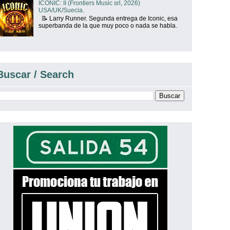
ICONIC: II (Frontiers Music srl, 2026)
USA/UK/Suecia.
📝 Larry Runner. Segunda entrega de Iconic, esa
superbanda de la que muy poco o nada se habla.
Buscar / Search