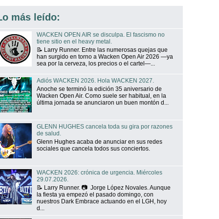
Lo más leído:
WACKEN OPEN AIR se disculpa. El fascismo no
tiene sitio en el heavy metal.
📝 Larry Runner. Entre las numerosas quejas que
han surgido en torno a Wacken Open Air 2026 —ya
sea por la cerveza, los precios o el cartel—...
Adiós WACKEN 2026. Hola WACKEN 2027.
Anoche se terminó la edición 35 aniversario de
Wacken Open Air. Como suele ser habitual, en la
última jornada se anunciaron un buen montón d...
GLENN HUGHES cancela toda su gira por razones
de salud.
Glenn Hughes acaba de anunciar en sus redes
sociales que cancela todos sus conciertos.
WACKEN 2026: crónica de urgencia. Miércoles
29.07.2026.
📝 Larry Runner. 📷 Jorge López Novales. Aunque
la fiesta ya empezó el pasado domingo, con
nuestros Dark Embrace actuando en el LGH, hoy
d...