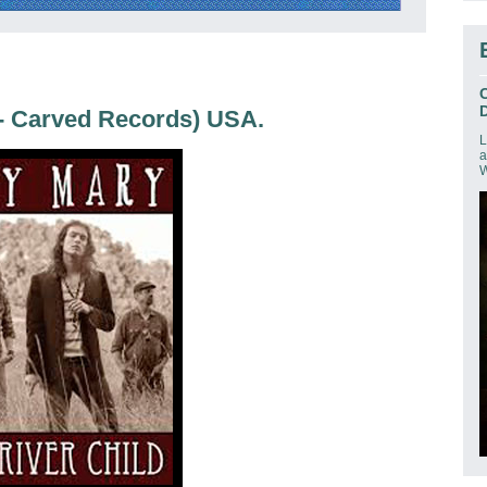
D
- Carved Records) USA.
L
a
W