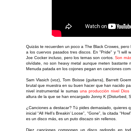
Quizás te recuerden un poco a The Black Crowes, pero 
a los cuervos pasados tres discos. En "Pride" y "I will
Joe Cocker incluso, pero los temas son cortos.
Son más 
olvídate, no son heavy metal aunque meten bastante m
Menuda patada en los cojones pegan en canciones com
Sam Vlasich (voz), Tom Boisse (guitarra), Barrett Goem
brutal que muestra en su buen hacer que han nacido par
nivel instrumental le sumas
una producción nivel Dios
altura de la que se han encargado Jonny K (Disturbed, St
¿Canciones a destacar? Tú pides demasiado, quieres que
inicial “All Hell’s Breakin’ Loose”, “Gone”, la citada “How
es un disco más, es un puto discazo sin rellenos.
Diez canciones componen un disco redondo en todos