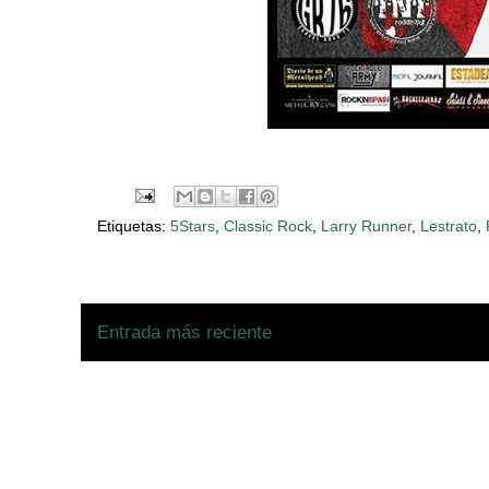
Etiquetas:
5Stars
,
Classic Rock
,
Larry Runner
,
Lestrato
,
Entrada más reciente