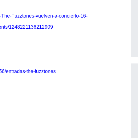
s-The-Fuzztones-vuelven-a-concierto-16-
vents/1248221136212909
56/entradas-the-fuzztones