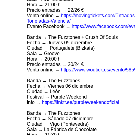
Hora → 21:00 h
Precio entradas → 22/26 €
Venta online →
https://movingtickets.com/Entrada
Toneladas-Valencia/
Evento Facebook →
https://www.facebook.com/e
Banda → The Fuzztones + Crush Of Souls
Fecha → Jueves 05 diciembre
Ciudad → Portugalete (Bizkaia)
Sala → Groove
Hora → 20:00 h
Precio entradas → 20/24 €
Venta online →
https://www.woutick.es/evento/585
Banda → The Fuzztones
Fecha → Viernes 06 diciembre
Ciudad → León
Festival → Purple Weekend
Info →
https://linktr.ee/purpleweekendoficial
Banda → The Fuzztones
Fecha → Sábado 07 diciembre
Ciudad → Vigo (Pontevedra)
Sala → La Fábrica de Chocolate
Hora → 21:30 h