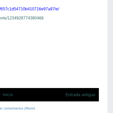
s/a/657c1d54710b410716e97a97/e/
vents/1234928774380466
Inicio
Entrada antigua
ar comentarios (Atom)