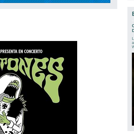
D
L
a
W