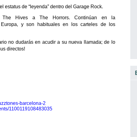
el estatus de “leyenda” dentro del Garage Rock.
e The Hives a The Horrors. Continúan en la
r Europa, y son habituales en los carteles de los
ario no dudarás en acudir a su nueva llamada; de lo
sus directos!
fuzztones-barcelona-2
vents/1100119108483035