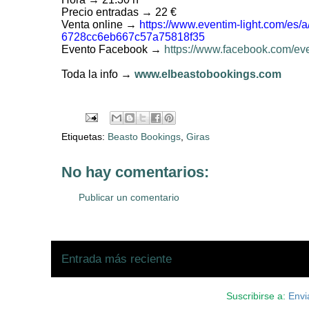
Precio entradas → 22 €
Venta online →
https://www.eventim-light.com/e
6728cc6eb667c57a75818f35
Evento Facebook →
https://www.facebook.com/e
Toda la info →
www.elbeastobookings.com
Etiquetas:
Beasto Bookings
,
Giras
No hay comentarios:
Publicar un comentario
Entrada más reciente
Suscribirse a:
Envi