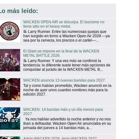
Lo más leído:
WACKEN OPEN AIR se disculpa. El fascismo no
tiene sitio en el heavy metal.
📝 Larry Runner. Entre las numerosas quejas que
han surgido en torno a Wacken Open Air 2026 —ya
sea por la cerveza, los precios o el cartel—...
El Glam se impone en la final de la WACKEN
METAL BATTLE 2026.
📝 Larry Runner. Y una vez más se confirmó la
tendencia: lo diferente suele tener más opciones de
conquistar al jurado de la WACKEN METAL B...
WACKEN anuncia 13 nuevas bandas para 2027.
Tal y como habían prometido, Wacken anunció en la
noche de ayer unos cuantos nombres más para la
edición 2027.
WACKEN: 14 bandas más y un día menos para
2027.
Ya nos habían advertido la noche anterior y no nos
iban a defraudar. Wacken Open Air anunciaba en su
jornada del jueves a 14 bandas más, a...
Adiós WACKEN 2026. Hola WACKEN 2027.