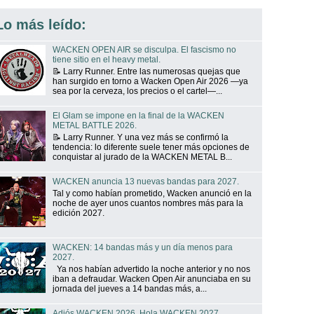
Lo más leído:
WACKEN OPEN AIR se disculpa. El fascismo no
tiene sitio en el heavy metal.
📝 Larry Runner. Entre las numerosas quejas que
han surgido en torno a Wacken Open Air 2026 —ya
sea por la cerveza, los precios o el cartel—...
El Glam se impone en la final de la WACKEN
METAL BATTLE 2026.
📝 Larry Runner. Y una vez más se confirmó la
tendencia: lo diferente suele tener más opciones de
conquistar al jurado de la WACKEN METAL B...
WACKEN anuncia 13 nuevas bandas para 2027.
Tal y como habían prometido, Wacken anunció en la
noche de ayer unos cuantos nombres más para la
edición 2027.
WACKEN: 14 bandas más y un día menos para
2027.
Ya nos habían advertido la noche anterior y no nos
iban a defraudar. Wacken Open Air anunciaba en su
jornada del jueves a 14 bandas más, a...
Adiós WACKEN 2026. Hola WACKEN 2027.