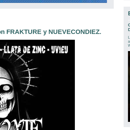
D
 con FRAKTURE y NUEVECONDIEZ.
L
a
W