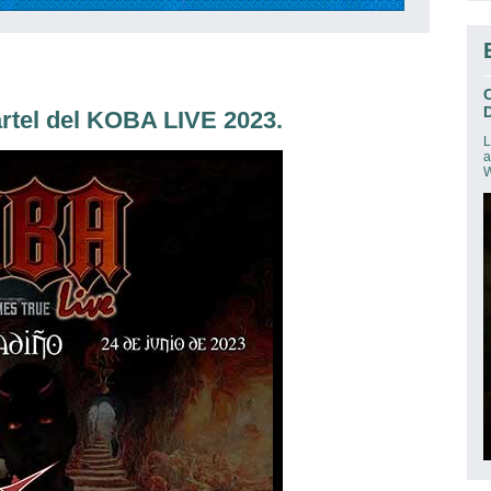
D
tel del KOBA LIVE 2023.
L
a
W