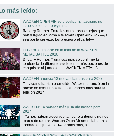
Lo más leído:
WACKEN OPEN AIR se disculpa. El fascismo no
tiene sitio en el heavy metal.
📝 Larry Runner. Entre las numerosas quejas que
han surgido en torno a Wacken Open Air 2026 —ya
sea por la cerveza, los precios o el cartel—...
El Glam se impone en la final de la WACKEN
METAL BATTLE 2026.
📝 Larry Runner. Y una vez más se confirmó la
tendencia: lo diferente suele tener más opciones de
conquistar al jurado de la WACKEN METAL B...
WACKEN anuncia 13 nuevas bandas para 2027.
Tal y como habían prometido, Wacken anunció en la
noche de ayer unos cuantos nombres más para la
edición 2027.
WACKEN: 14 bandas más y un día menos para
2027.
Ya nos habían advertido la noche anterior y no nos
iban a defraudar. Wacken Open Air anunciaba en su
jornada del jueves a 14 bandas más, a...
Adiós WACKEN 2026. Hola WACKEN 2027.