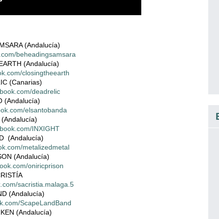
SARA (Andalucía)
k.com/beheadingsamsara
ARTH (Andalucía)
ok.com/closingtheearth
C (Canarias)
ebook.com/deadrelic
 (Andalucía)
ook.com/elsantobanda
(Andalucía)
cebook.com/INXIGHT
 (Andalucía)
ok.com/metalizedmetal
ON (Andalucía)
ook.com/oniricprison
RISTÍA
.com/sacristia.malaga.5
D (Andalucía)
ook.com/ScapeLandBand
KEN (Andalucía)