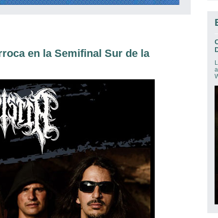
D
oca en la Semifinal Sur de la
L
a
W