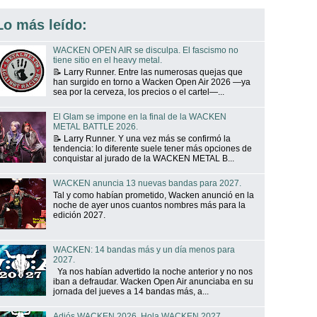
Lo más leído:
WACKEN OPEN AIR se disculpa. El fascismo no
tiene sitio en el heavy metal.
📝 Larry Runner. Entre las numerosas quejas que
han surgido en torno a Wacken Open Air 2026 —ya
sea por la cerveza, los precios o el cartel—...
El Glam se impone en la final de la WACKEN
METAL BATTLE 2026.
📝 Larry Runner. Y una vez más se confirmó la
tendencia: lo diferente suele tener más opciones de
conquistar al jurado de la WACKEN METAL B...
WACKEN anuncia 13 nuevas bandas para 2027.
Tal y como habían prometido, Wacken anunció en la
noche de ayer unos cuantos nombres más para la
edición 2027.
WACKEN: 14 bandas más y un día menos para
2027.
Ya nos habían advertido la noche anterior y no nos
iban a defraudar. Wacken Open Air anunciaba en su
jornada del jueves a 14 bandas más, a...
Adiós WACKEN 2026. Hola WACKEN 2027.