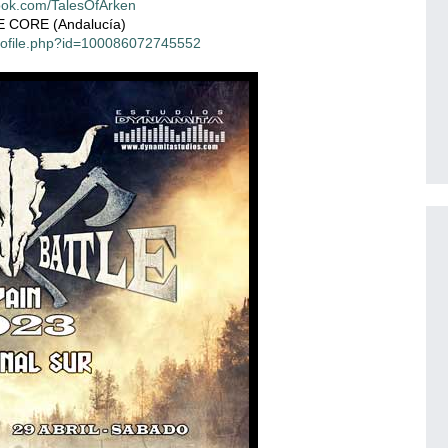
ook.com/TalesOfArken
 CORE (Andalucía)
rofile.php?id=100086072745552