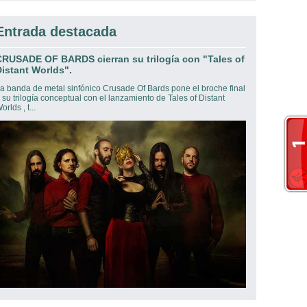
Entrada destacada
CRUSADE OF BARDS cierran su trilogía con "Tales of
istant Worlds".
a banda de metal sinfónico Crusade Of Bards pone el broche final
 su trilogía conceptual con el lanzamiento de Tales of Distant
orlds , t...