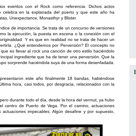
rios eventos con el Rock como referencia. Dichos actos
e celebra en la explanada del puerto y que este año ha
tas, Unexpectance, Monasthyr y Blister.
ndice de importancia. Se trata de un concurso de versiones
o la ejecución, la puesta en escena o la conexión con el
 originalidad. Y es que en realidad no se trata de hacer un
rvertirla. ¿Qué entendemos por Perversión? El concepto no
que es llevar al rock una canción de otro estilo haciéndolo
principal ingrediente que ha de tener una perversión. Que la
grupo sorprende haciéndola suya de una forma desenfadada.
presentaron este año finalmente 18 bandas, habiéndose
ima hora, casi todos, por desgracia, relacionados con la
pero durante todo el día, desde la hora del vermut, ya hubo
el centro de Puerto de Vega. Por el camino, actuaciones
s actuaciones impecables. Algún desafine y por supuesto,