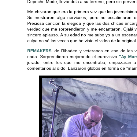
Depeche Mode, llevándola a su terreno, pero sin perverti
Me chivaron que era la primera vez que los jovencísimo
Se mostraron algo nerviosos, pero no escatimaron 
Preciosa canción la elegida y que las dos chicas enca
verdad que me sorprendieron y me encantaron. Ojalá 
sincero aplauso. A su edad no me subo yo a un escenari
culpa no sé las veces que he visto el video de la origin
REMAKERS
, de Ribadeo y veteranos en eso de las ve
nada. Sorprendieron mejorando el eurovisivo
"Ay Ma
jurado, entre los que me encontraba, empezaran a
comentarios al oído. Lanzaron globos en forma de "mama