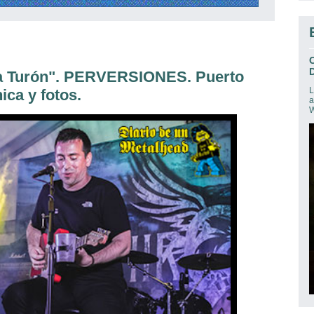
D
 pa Turón". PERVERSIONES. Puerto
L
ica y fotos.
a
W