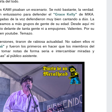
rla del todo.
s KAMI pisaban un escenario. Se notó bastante, la verdad.
en entusiasmo para defender el
"Grace Kelly"
de MIKA.
rgadas de la voz defendieron muy bien cantando a dúo. La
veamos a más grupos de gente de su edad. Desde aquí mi
o delante de tanta gente ni a empujones. Valientes. Por su
al en youtube. Temazo.
rsiones, tiraron de rabiosa actualidad. No saben ellos ni
má"
y fueron los primeros en hacer que los miembros del
 tomar notas de forma seria e intercambiar miradas y
s" al público asistente.