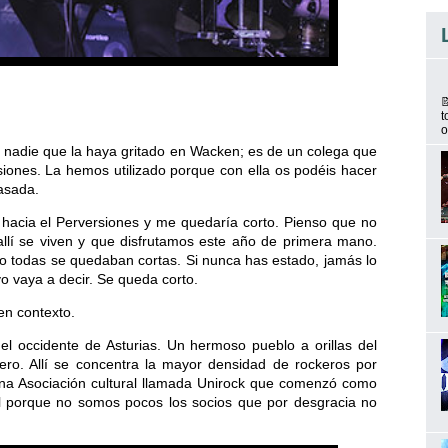

t
o
de nadie que la haya gritado en Wacken; es de un colega que
siones. La hemos utilizado porque con ella os podéis hacer
asada.
 hacia el Perversiones y me quedaría corto. Pienso que no
llí se viven y que disfrutamos este año de primera mano.
o todas se quedaban cortas. Si nunca has estado, jamás lo
yo vaya a decir. Se queda corto.
en contexto.
l occidente de Asturias. Un hermoso pueblo a orillas del
ro. Allí se concentra la mayor densidad de rockeros por
e una Asociación cultural llamada Unirock que comenzó como
al porque no somos pocos los socios que por desgracia no