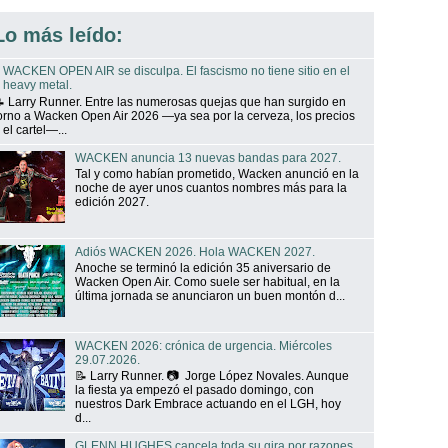
Lo más leído:
WACKEN OPEN AIR se disculpa. El fascismo no tiene sitio en el
heavy metal.
 Larry Runner. Entre las numerosas quejas que han surgido en
orno a Wacken Open Air 2026 —ya sea por la cerveza, los precios
 el cartel—...
WACKEN anuncia 13 nuevas bandas para 2027.
Tal y como habían prometido, Wacken anunció en la
noche de ayer unos cuantos nombres más para la
edición 2027.
Adiós WACKEN 2026. Hola WACKEN 2027.
Anoche se terminó la edición 35 aniversario de
Wacken Open Air. Como suele ser habitual, en la
última jornada se anunciaron un buen montón d...
WACKEN 2026: crónica de urgencia. Miércoles
29.07.2026.
📝 Larry Runner. 📷 Jorge López Novales. Aunque
la fiesta ya empezó el pasado domingo, con
nuestros Dark Embrace actuando en el LGH, hoy
d...
GLENN HUGHES cancela toda su gira por razones