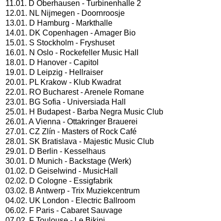
11.01. D Oberhausen - Turbinenhalle 2
12.01. NL Nijmegen - Doornroosje
13.01. D Hamburg - Markthalle
14.01. DK Copenhagen - Amager Bio
15.01. S Stockholm - Fryshuset
16.01. N Oslo - Rockefeller Music Hall
18.01. D Hanover - Capitol
19.01. D Leipzig - Hellraiser
20.01. PL Krakow - Klub Kwadrat
22.01. RO Bucharest - Arenele Romane
23.01. BG Sofia - Universiada Hall
25.01. H Budapest - Barba Negra Music Club
26.01. A Vienna - Ottakringer Brauerei
27.01. CZ Zlín - Masters of Rock Café
28.01. SK Bratislava - Majestic Music Club
29.01. D Berlin - Kesselhaus
30.01. D Munich - Backstage (Werk)
01.02. D Geiselwind - MusicHall
02.02. D Cologne - Essigfabrik
03.02. B Antwerp - Trix Muziekcentrum
04.02. UK London - Electric Ballroom
06.02. F Paris - Cabaret Sauvage
07.02. F Toulouse - Le Bikini