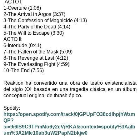
ACTO I:
1-Overture (1:08)
2-The Arrival in Argos (3:37)
3-The Confession of Magnicide (4:13)
4-The Party of the Dead (4:14)
5-The Will to Escape (3:30)
ACTO II:
6-Interlude (0:41)
7-The Fallen of the Mask (5:09)
8-The Revenge at Last (4:12)
9-The Everlasting Fight (4:59)
10-The End (7:56)
Reaktion ha convertido una obra de teatro existencialista
del siglo XX basada en una tragedia clásica en un álbum
conceptual original de thrash épico.
Spotify:
https://open.spotify.com/track/0jGPUpFO38cdlhpjhWzm
QP?
si=9i6IS9C9TPmMo6y2eVjRKA&context=spotify%3Aalb
um%3A2MIe10ab3uW2PapN2bkjw0