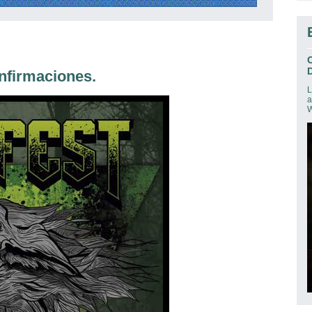
D
firmaciones.
L
a
W