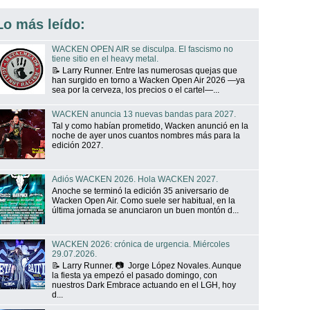
Lo más leído:
WACKEN OPEN AIR se disculpa. El fascismo no
tiene sitio en el heavy metal.
📝 Larry Runner. Entre las numerosas quejas que
han surgido en torno a Wacken Open Air 2026 —ya
sea por la cerveza, los precios o el cartel—...
WACKEN anuncia 13 nuevas bandas para 2027.
Tal y como habían prometido, Wacken anunció en la
noche de ayer unos cuantos nombres más para la
edición 2027.
Adiós WACKEN 2026. Hola WACKEN 2027.
Anoche se terminó la edición 35 aniversario de
Wacken Open Air. Como suele ser habitual, en la
última jornada se anunciaron un buen montón d...
WACKEN 2026: crónica de urgencia. Miércoles
29.07.2026.
📝 Larry Runner. 📷 Jorge López Novales. Aunque
la fiesta ya empezó el pasado domingo, con
nuestros Dark Embrace actuando en el LGH, hoy
d...