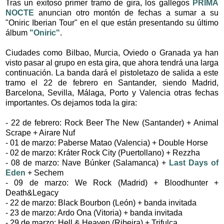
Tras un exitoso primer tramo de gira, los gallegos
PRIMA
NOCTE
anuncian otro montón de fechas a sumar a su
"Oniric Iberian Tour" en el que están presentando su último
álbum
"Oniric"
.
Ciudades como Bilbao, Murcia, Oviedo o Granada ya han
visto pasar al grupo en esta gira, que ahora tendrá una larga
continuación. La banda dará el pistoletazo de salida a este
tramo el 22 de febrero en Santander, siendo Madrid,
Barcelona, Sevilla, Málaga, Porto y Valencia otras fechas
importantes. Os dejamos toda la gira:
- 22 de febrero: Rock Beer The New (Santander) + Animal
Scrape + Airare Nuf
- 01 de marzo: Paberse Matao (Valencia) + Double Horse
- 02 de marzo: Kráter Rock City (Puertollano) + Rezzha
- 08 de marzo: Nave Búnker (Salamanca) +
Last Days of
Eden
+ Sechem
- 09 de marzo: We Rock (Madrid) + Bloodhunter +
Death&Legacy
- 22 de marzo: Black Bourbon (León) + banda invitada
- 23 de marzo: Ardo Ona (Vitoria) + banda invitada
- 29 de marzo: Hell & Heaven (Ribeira) + Trifulca