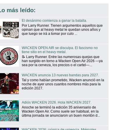
Lo más leído:
El desánimo comienza a ganar la batalla.
Por Larry Runner. Tienen argumentos aquellos que
opinan que al heavy metal le quedan unos años y
que luego se irá a tomar por culo ...
WACKEN OPEN AIR se disculpa. El fascismo no
tiene sitio en el heavy metal.
📝 Larry Runner. Entre las numerosas quejas que
han surgido en torno a Wacken Open Air 2026 —ya
sea por la cerveza, los precios o el cartel—...
WACKEN anuncia 13 nuevas bandas para 2027.
Tal y como habían prometido, Wacken anunció en la
noche de ayer unos cuantos nombres más para la
edición 2027.
Adiós WACKEN 2026. Hola WACKEN 2027.
Anoche se terminó la edición 35 aniversario de
Wacken Open Air. Como suele ser habitual, en la
última jornada se anunciaron un buen montón d...
WACKEN 2026: crónica de urgencia. Miércoles