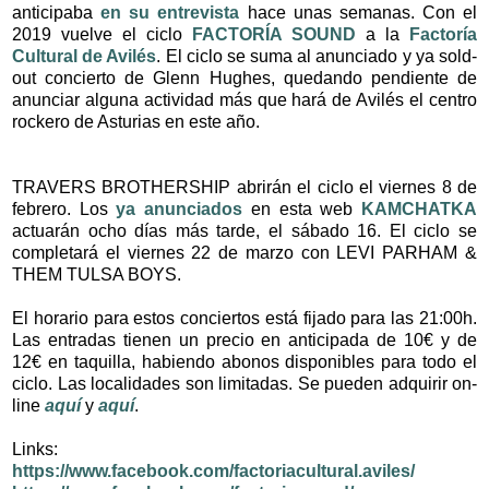
anticipaba
en su entrevista
hace unas semanas. Con el
2019 vuelve el ciclo
FACTORÍA SOUND
a la
Factoría
Cultural de Avilés
. El ciclo se suma al anunciado y ya sold-
out concierto de Glenn Hughes, quedando pendiente de
anunciar alguna actividad más que hará de Avilés el centro
rockero de Asturias en este año.
TRAVERS BROTHERSHIP abrirán el ciclo el viernes 8 de
febrero. Los
ya anunciados
en esta web
KAMCHATKA
actuarán ocho días más tarde, el sábado 16. El ciclo se
completará el viernes 22 de marzo con LEVI PARHAM &
THEM TULSA BOYS.
El horario para estos conciertos está fijado para las 21:00h.
Las entradas tienen un precio en anticipada de 10€ y de
12€ en taquilla, habiendo abonos disponibles para todo el
ciclo. Las localidades son limitadas. Se pueden adquirir on-
line
aquí
y
aquí
.
Links:
https://www.facebook.com/factoriacultural.aviles/