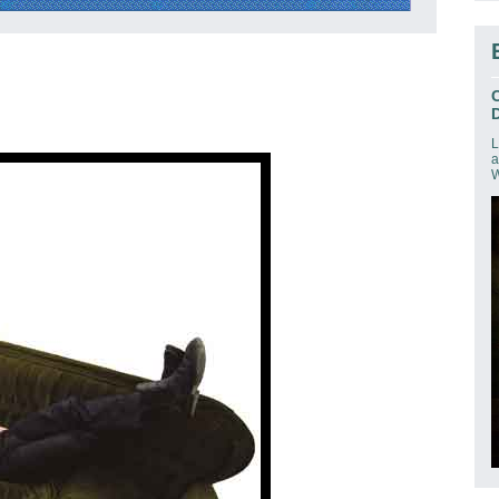
D
L
a
W