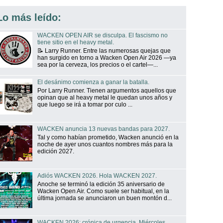
Lo más leído:
WACKEN OPEN AIR se disculpa. El fascismo no
tiene sitio en el heavy metal.
📝 Larry Runner. Entre las numerosas quejas que
han surgido en torno a Wacken Open Air 2026 —ya
sea por la cerveza, los precios o el cartel—...
El desánimo comienza a ganar la batalla.
Por Larry Runner. Tienen argumentos aquellos que
opinan que al heavy metal le quedan unos años y
que luego se irá a tomar por culo ...
WACKEN anuncia 13 nuevas bandas para 2027.
Tal y como habían prometido, Wacken anunció en la
noche de ayer unos cuantos nombres más para la
edición 2027.
Adiós WACKEN 2026. Hola WACKEN 2027.
Anoche se terminó la edición 35 aniversario de
Wacken Open Air. Como suele ser habitual, en la
última jornada se anunciaron un buen montón d...
WACKEN 2026: crónica de urgencia. Miércoles