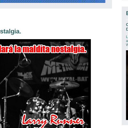
D
stalgia.
L
a
W