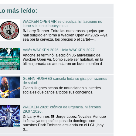
Lo más leído:
WACKEN OPEN AIR se disculpa. El fascismo no
tiene sitio en el heavy metal.
📝 Larry Runner. Entre las numerosas quejas que
han surgido en torno a Wacken Open Air 2026 —ya
sea por la cerveza, los precios o el cartel—...
Adiós WACKEN 2026. Hola WACKEN 2027.
Anoche se terminó la edición 35 aniversario de
Wacken Open Air. Como suele ser habitual, en la
última jornada se anunciaron un buen montón d...
GLENN HUGHES cancela toda su gira por razones
de salud.
Glenn Hughes acaba de anunciar en sus redes
sociales que cancela todos sus conciertos.
WACKEN 2026: crónica de urgencia. Miércoles
29.07.2026.
📝 Larry Runner. 📷 Jorge López Novales. Aunque
la fiesta ya empezó el pasado domingo, con
nuestros Dark Embrace actuando en el LGH, hoy
d...