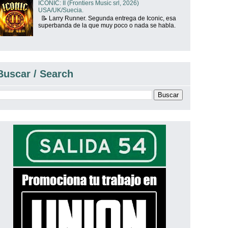
ICONIC: II (Frontiers Music srl, 2026)
USA/UK/Suecia.
📝 Larry Runner. Segunda entrega de Iconic, esa
superbanda de la que muy poco o nada se habla.
Buscar / Search