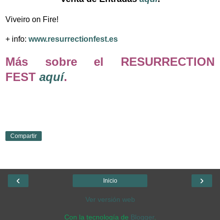
Viveiro on Fire!
+ info:
www.resurrectionfest.es
Más sobre el RESURRECTION
FEST
aquí
.
Compartir
‹
›
Inicio
Ver versión web
Con la tecnología de
Blogger
.