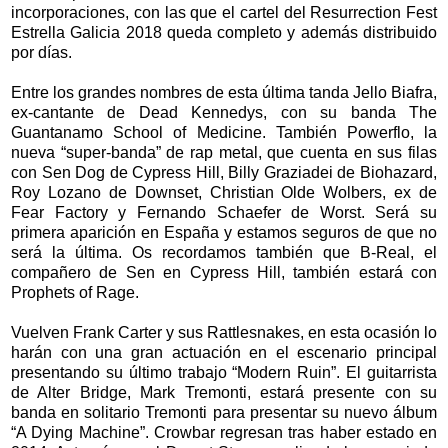
incorporaciones, con las que el cartel del Resurrection Fest
Estrella Galicia 2018 queda completo y además distribuido
por días.
Entre los grandes nombres de esta última tanda Jello Biafra,
ex-cantante de Dead Kennedys, con su banda The
Guantanamo School of Medicine. También Powerflo, la
nueva “super-banda” de rap metal, que cuenta en sus filas
con Sen Dog de Cypress Hill, Billy Graziadei de Biohazard,
Roy Lozano de Downset, Christian Olde Wolbers, ex de
Fear Factory y Fernando Schaefer de Worst. Será su
primera aparición en España y estamos seguros de que no
será la última. Os recordamos también que B-Real, el
compañero de Sen en Cypress Hill, también estará con
Prophets of Rage.
Vuelven Frank Carter y sus Rattlesnakes, en esta ocasión lo
harán con una gran actuación en el escenario principal
presentando su último trabajo “Modern Ruin”. El guitarrista
de Alter Bridge, Mark Tremonti, estará presente con su
banda en solitario Tremonti para presentar su nuevo álbum
“A Dying Machine”. Crowbar regresan tras haber estado en