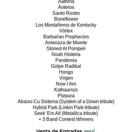
Aathma
Ànteros
Santo Rostro
Boneflower
Los Montañeros de Kentucky
Vörtex
Barbarian Prophecies
Amenaza de Muerte
Stoned At Pompeii
Noah Histeria
Pandemia
Golpe Radikal
Hongo
Virgen
Now I Am
Kathaarsys
Pūrpura
Abaixo Cu Sistema (System of a Down tribute)
Hybrid Park (Linkin Park tribute)
Seek 'Em All (Metallica tribute)
+ 3 Band Contest Winners
Venta de Entradas
aquí
.