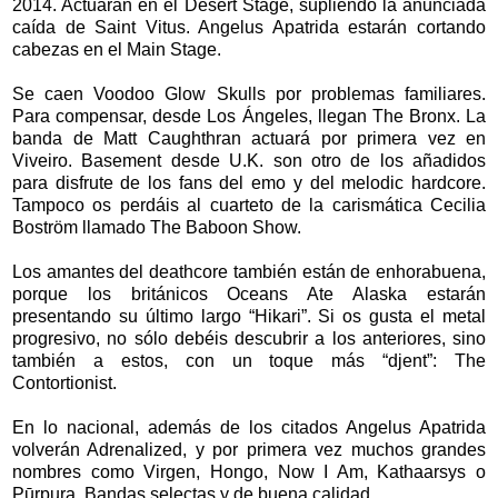
2014. Actuarán en el Desert Stage, supliendo la anunciada
caída de Saint Vitus. Angelus Apatrida estarán cortando
cabezas en el Main Stage.
Se caen Voodoo Glow Skulls por problemas familiares.
Para compensar, desde Los Ángeles, llegan The Bronx. La
banda de Matt Caughthran actuará por primera vez en
Viveiro. Basement desde U.K. son otro de los añadidos
para disfrute de los fans del emo y del melodic hardcore.
Tampoco os perdáis al cuarteto de la carismática Cecilia
Boström llamado The Baboon Show.
Los amantes del deathcore también están de enhorabuena,
porque los británicos Oceans Ate Alaska estarán
presentando su último largo “Hikari”. Si os gusta el metal
progresivo, no sólo debéis descubrir a los anteriores, sino
también a estos, con un toque más “djent”: The
Contortionist.
En lo nacional, además de los citados Angelus Apatrida
volverán Adrenalized, y por primera vez muchos grandes
nombres como Virgen, Hongo, Now I Am, Kathaarsys o
Pūrpura. Bandas selectas y de buena calidad.