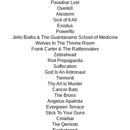
Paradise Lost
Overkill
Alestorm
Sick of It All
Exodus
Powerflo
Jello Biafra & The Guantanamo School of Medicine
Wolves In The Throne Room
Frank Carter & The Rattlesnakes
Zebrahead
Riot Propaganda
Suffocation
God Is An Astronaut
Tremonti
Thy Art Is Murder
Cancer Bats
The Bronx
Angelus Apatrida
Evergreen Terrace
Stick To Your Guns
Crowbar
The Qemists