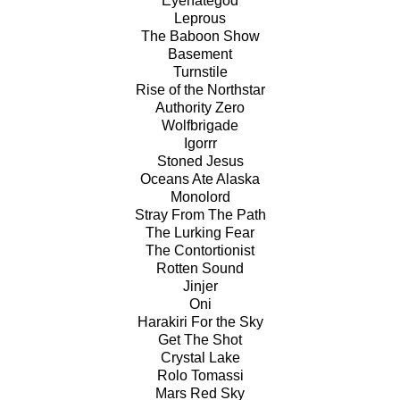
Eyehategod
Leprous
The Baboon Show
Basement
Turnstile
Rise of the Northstar
Authority Zero
Wolfbrigade
Igorrr
Stoned Jesus
Oceans Ate Alaska
Monolord
Stray From The Path
The Lurking Fear
The Contortionist
Rotten Sound
Jinjer
Oni
Harakiri For the Sky
Get The Shot
Crystal Lake
Rolo Tomassi
Mars Red Sky