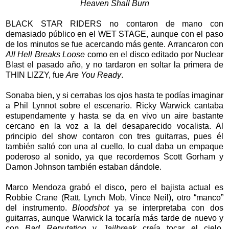
Heaven Shall Burn
BLACK STAR RIDERS no contaron de mano con
demasiado público en el WET STAGE, aunque con el paso
de los minutos se fue acercando más gente. Arrancaron con
All Hell Breaks Loose
como en el disco editado por Nuclear
Blast el pasado año, y no tardaron en soltar la primera de
THIN LIZZY, fue
Are You Ready
.
Sonaba bien, y si cerrabas los ojos hasta te podías imaginar
a Phil Lynnot sobre el escenario. Ricky Warwick cantaba
estupendamente y hasta se da en vivo un aire bastante
cercano en la voz a la del desaparecido vocalista. Al
principio del show contaron con tres guitarras, pues él
también saltó con una al cuello, lo cual daba un empaque
poderoso al sonido, ya que recordemos Scott Gorham y
Damon Johnson también estaban dándole.
Marco Mendoza grabó el disco, pero el bajista actual es
Robbie Crane (Ratt, Lynch Mob, Vince Neil), otro “manco”
del instrumento.
Bloodshot
ya se interpretaba con dos
guitarras, aunque Warwick la tocaría más tarde de nuevo y
con
Bad Reputation
y
Jailbreak
creía tocar el cielo.