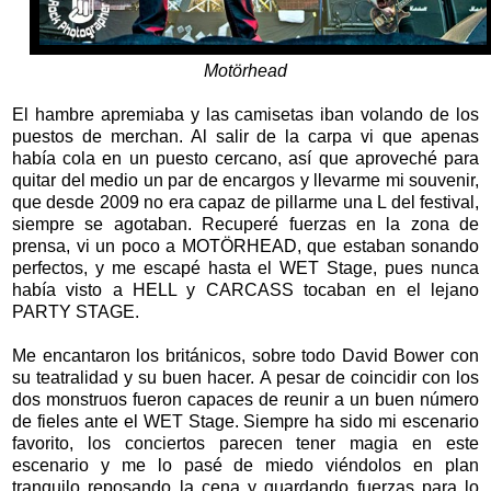
Motörhead
El hambre apremiaba y las camisetas iban volando de los
puestos de merchan. Al salir de la carpa vi que apenas
había cola en un puesto cercano, así que aproveché para
quitar del medio un par de encargos y llevarme mi souvenir,
que desde 2009 no era capaz de pillarme una L del festival,
siempre se agotaban. Recuperé fuerzas en la zona de
prensa, vi un poco a MOTÖRHEAD, que estaban sonando
perfectos, y me escapé hasta el WET Stage, pues nunca
había visto a HELL y CARCASS tocaban en el lejano
PARTY STAGE.
Me encantaron los británicos, sobre todo David Bower con
su teatralidad y su buen hacer. A pesar de coincidir con los
dos monstruos fueron capaces de reunir a un buen número
de fieles ante el WET Stage. Siempre ha sido mi escenario
favorito, los conciertos parecen tener magia en este
escenario y me lo pasé de miedo viéndolos en plan
tranquilo reposando la cena y guardando fuerzas para lo