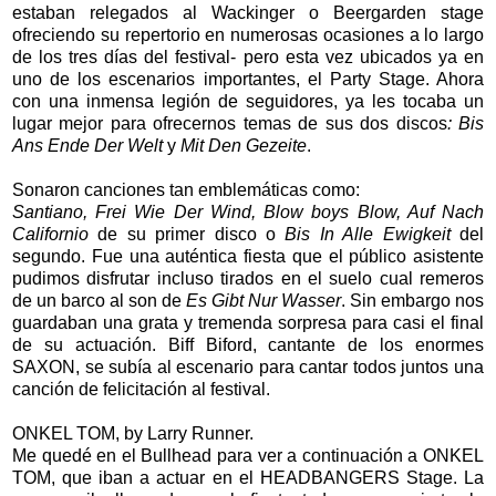
estaban relegados al Wackinger o Beergarden stage
ofreciendo su repertorio en numerosas ocasiones a lo largo
de los tres días del festival- pero esta vez ubicados ya en
uno de los escenarios importantes, el Party Stage. Ahora
con una inmensa legión de seguidores, ya les tocaba un
lugar mejor para ofrecernos temas de sus dos discos
: Bis
Ans Ende Der Welt
y
Mit Den Gezeite
.
Sonaron canciones tan emblemáticas como:
Santiano, Frei Wie Der Wind, Blow boys Blow, Auf Nach
Californio
de su primer disco o
Bis In Alle Ewigkeit
del
segundo. Fue una auténtica fiesta que el público asistente
pudimos disfrutar incluso tirados en el suelo cual remeros
de un barco al son de
Es Gibt Nur Wasser
. Sin embargo nos
guardaban una grata y tremenda sorpresa para casi el final
de su actuación. Biff Biford, cantante de los enormes
SAXON, se subía al escenario para cantar todos juntos una
canción de felicitación al festival.
ONKEL TOM, by Larry Runner.
Me quedé en el Bullhead para ver a continuación a ONKEL
TOM, que iban a actuar en el HEADBANGERS Stage. La