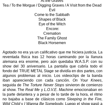
At the Graves
Tea / To the Morgue / Digging Graves / A Visit from the Dead
Evil
Come to the Sabbath
Shapes of Black
Eye of the Witch
Encore:
Cremation
The Family Ghost
Black Horsemen
Agotado no era ya un calificativo que me hiciera justicia. La
reventada física tras 12 horas caminando por la llanura
alemana era enorme, pero aún quedaba W.A.S.P. con su
show del 30 aniversario. La pantalla que cubría todo el
fondo del TRUE METAL Stage se dividía en dos partes, con
algunos problemas al inicio. Los videoclips de la banda
iban apareciendo con cada canción.
On Your Knees
,
seguida de
The Torture Never Stops
sirvieron de comienzo
al show. The
Real Me
y
L.O.V.E. Machine
emocionaban en
la parte delantera y a pesar de lo tarde de la hora, el ritmo
no bajaba a base de clásicos como
Sleeping in the Fire,
Wild Child
y
I Wanna Be Somebody
. Luego el show pasó a