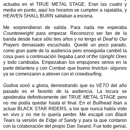
actuaba en el TRUE METAL STAGE. Eran las cuatro y
media en punto, aquí los horarios se cumplen a rajatabla, y
HEAVEN SHALL BURN saltaban a escena.
Me sorprendieron de salida. Para nada me esperaba
Counterweight
para empezar. Reconozco ser fan de la
banda desde hace sólo tres años y no tengo el
Deaf to Our
Prayers
demasiado escuchado. Quedé un poco parado,
como gran parte de la audiencia pero enseguida cambió la
cosa pues a continuación llegaba
Land of the Upright Ones
y todo cambiaba. Empezaban los empujones serios en la
parte delantera y con
Combat
-que bueno
Invictus
- algunos
ya se comenzaron a atrever con el crowdsurfing.
Godiva
sonó a gloria, demostrando que su
VETO
del año
pasado es el favorito de la audiencia. La locura se
apoderaba definitivamente del TRUE METAL STAGE pero
no me podía quedar hasta el final. En el Bullhead iban a
actuar BLACK STAR RIDERS, a los que nunca había visto
en vivo y no me lo quería perder. Me escapé con
Black
Tears
la versión de
Edge of Sanity
y para la que contaron
con la colaboración del propio Dan Swanö. Fue todo genial,