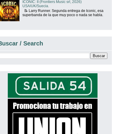
ICONIC: II (Frontiers Music srl, 2026)
USA/UK/Suecia.
📝 Larry Runner. Segunda entrega de Iconic, esa
superbanda de la que muy poco o nada se habla.
Buscar / Search