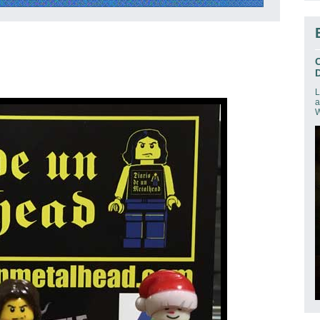
D
L
a
W