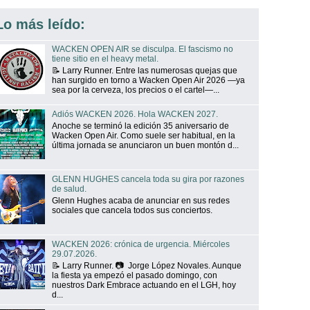
Lo más leído:
WACKEN OPEN AIR se disculpa. El fascismo no
tiene sitio en el heavy metal.
📝 Larry Runner. Entre las numerosas quejas que
han surgido en torno a Wacken Open Air 2026 —ya
sea por la cerveza, los precios o el cartel—...
Adiós WACKEN 2026. Hola WACKEN 2027.
Anoche se terminó la edición 35 aniversario de
Wacken Open Air. Como suele ser habitual, en la
última jornada se anunciaron un buen montón d...
GLENN HUGHES cancela toda su gira por razones
de salud.
Glenn Hughes acaba de anunciar en sus redes
sociales que cancela todos sus conciertos.
WACKEN 2026: crónica de urgencia. Miércoles
29.07.2026.
📝 Larry Runner. 📷 Jorge López Novales. Aunque
la fiesta ya empezó el pasado domingo, con
nuestros Dark Embrace actuando en el LGH, hoy
d...