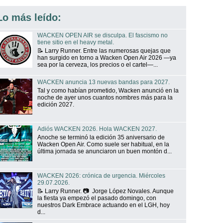
Lo más leído:
WACKEN OPEN AIR se disculpa. El fascismo no
tiene sitio en el heavy metal.
📝 Larry Runner. Entre las numerosas quejas que
han surgido en torno a Wacken Open Air 2026 —ya
sea por la cerveza, los precios o el cartel—...
WACKEN anuncia 13 nuevas bandas para 2027.
Tal y como habían prometido, Wacken anunció en la
noche de ayer unos cuantos nombres más para la
edición 2027.
Adiós WACKEN 2026. Hola WACKEN 2027.
Anoche se terminó la edición 35 aniversario de
Wacken Open Air. Como suele ser habitual, en la
última jornada se anunciaron un buen montón d...
WACKEN 2026: crónica de urgencia. Miércoles
29.07.2026.
📝 Larry Runner. 📷 Jorge López Novales. Aunque
la fiesta ya empezó el pasado domingo, con
nuestros Dark Embrace actuando en el LGH, hoy
d...