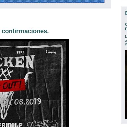
D
confirmaciones.
L
a
W