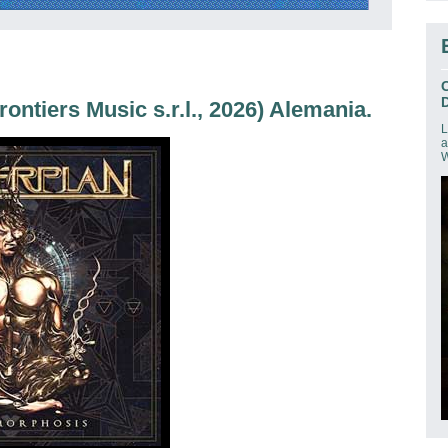
D
tiers Music s.r.l., 2026) Alemania.
L
a
W