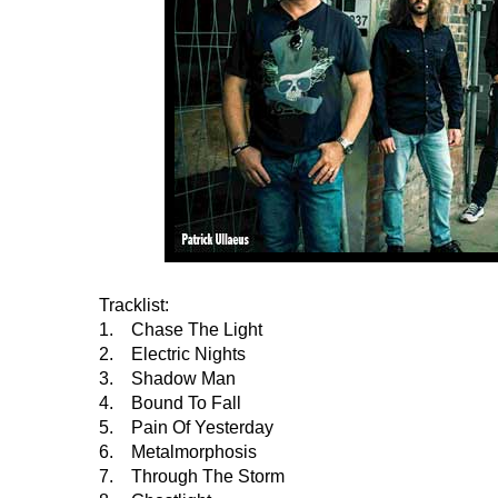
Tracklist:
1. Chase The Light
2. Electric Nights
3. Shadow Man
4. Bound To Fall
5. Pain Of Yesterday
6. Metalmorphosis
7. Through The Storm