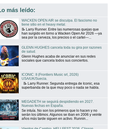
Lo más leído:
WACKEN OPEN AIR se disculpa. El fascismo no
tiene sitio en el heavy metal.
📝 Larry Runner. Entre las numerosas quejas que
han surgido en torno a Wacken Open Air 2026 —ya
sea por la cerveza, los precios o el cartel—...
GLENN HUGHES cancela toda su gira por razones
de salud.
Glenn Hughes acaba de anunciar en sus redes
sociales que cancela todos sus conciertos.
ICONIC: II (Frontiers Music srl, 2026)
USA/UK/Suecia.
📝 Larry Runner. Segunda entrega de Iconic, esa
superbanda de la que muy poco o nada se habla.
MEGADETH se seguirá despidiendo en 2027.
Nuevas fechas en España.
Se intuía. No son los primeros que lo hacen y no
serán los últimos. Algunos se iban en 2006 y veinte
años más tarde siguen en activo. Runnin...
Vientos de Cambio. HELLFEST 2026. Clisson,