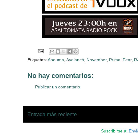
Etiquetas:
Aneuma
,
Avalanch
,
November
,
Primal Fear
,
R
No hay comentarios:
Publicar un comentario
Entrada más reciente
Suscribirse a:
Envi