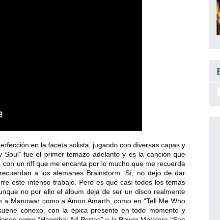
erfección en la faceta solista, jugando con diversas capas y
y Soul” fue el primer temazo adelanto y es la canción que
d”, con un riff que me encanta por lo mucho que me recuerda
ecuerdan a los alemanes Brainstorm. Sí, no dejo de dar
re este intenso trabajo. Pero es que casi todos los temas
unque no por ello el álbum deja de ser un disco realmente
dan a Manowar como a Amon Amarth, como en “Tell Me Who
 suene conexo, con la épica presente en todo momento y
ciones como “Hannibal Ad Portas” o la Power Metalera “See