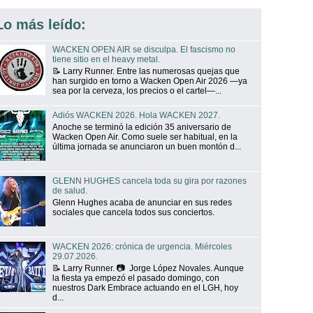
Lo más leído:
WACKEN OPEN AIR se disculpa. El fascismo no
tiene sitio en el heavy metal.
📝 Larry Runner. Entre las numerosas quejas que
han surgido en torno a Wacken Open Air 2026 —ya
sea por la cerveza, los precios o el cartel—...
Adiós WACKEN 2026. Hola WACKEN 2027.
Anoche se terminó la edición 35 aniversario de
Wacken Open Air. Como suele ser habitual, en la
última jornada se anunciaron un buen montón d...
GLENN HUGHES cancela toda su gira por razones
de salud.
Glenn Hughes acaba de anunciar en sus redes
sociales que cancela todos sus conciertos.
WACKEN 2026: crónica de urgencia. Miércoles
29.07.2026.
📝 Larry Runner. 📷 Jorge López Novales. Aunque
la fiesta ya empezó el pasado domingo, con
nuestros Dark Embrace actuando en el LGH, hoy
d...