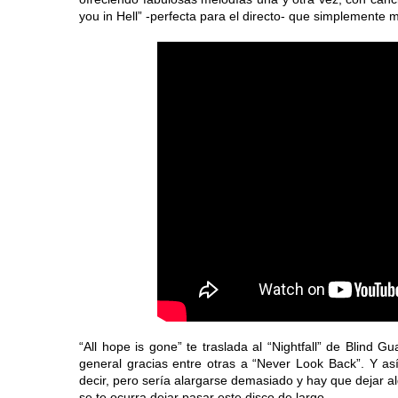
you in Hell” -perfecta para el directo- que simplemente 
“All hope is gone” te traslada al “Nightfall” de Bli
general gracias entre otras a “Never Look Back”. Y así
decir, pero sería alargarse demasiado y hay que dejar al
se te ocurra dejar pasar este disco de largo.