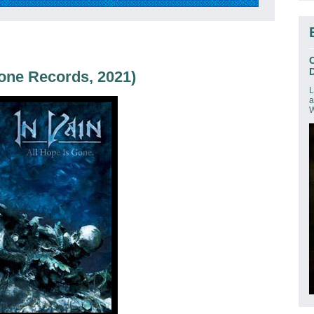
D
tone Records, 2021)
L
a
W