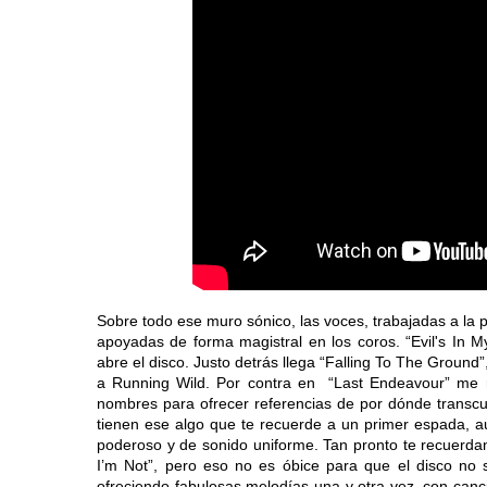
Sobre todo ese muro sónico, las voces, trabajadas a la p
apoyadas de forma magistral en los coros. “Evil's In M
abre el disco. Justo detrás llega “Falling To The Groun
a Running Wild. Por contra en “Last Endeavour” me r
nombres para ofrecer referencias de por dónde transcur
tienen ese algo que te recuerde a un primer espada, a
poderoso y de sonido uniforme. Tan pronto te recuer
I’m Not”, pero eso no es óbice para que el disco no
ofreciendo fabulosas melodías una y otra vez, con can