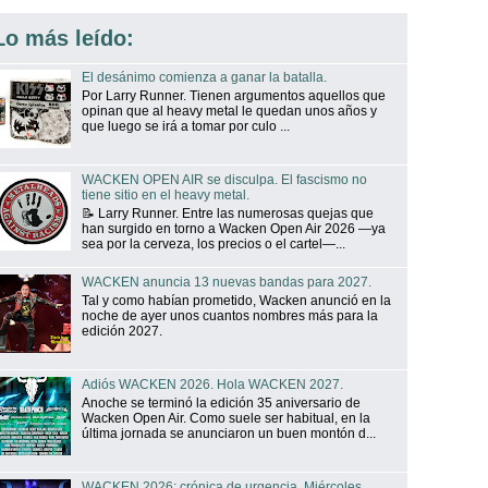
Lo más leído:
El desánimo comienza a ganar la batalla.
Por Larry Runner. Tienen argumentos aquellos que
opinan que al heavy metal le quedan unos años y
que luego se irá a tomar por culo ...
WACKEN OPEN AIR se disculpa. El fascismo no
tiene sitio en el heavy metal.
📝 Larry Runner. Entre las numerosas quejas que
han surgido en torno a Wacken Open Air 2026 —ya
sea por la cerveza, los precios o el cartel—...
WACKEN anuncia 13 nuevas bandas para 2027.
Tal y como habían prometido, Wacken anunció en la
noche de ayer unos cuantos nombres más para la
edición 2027.
Adiós WACKEN 2026. Hola WACKEN 2027.
Anoche se terminó la edición 35 aniversario de
Wacken Open Air. Como suele ser habitual, en la
última jornada se anunciaron un buen montón d...
WACKEN 2026: crónica de urgencia. Miércoles