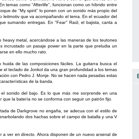
En temas como “Afterlife”, funcionan como un híbrido entre
 toque de “My spirit” lo ponen con un sonido más propio del
o leitmotiv que va acompañando el tema. En el ecuador del
igue sumando entregas. En "Fear" Raúl, el bajista, canta a
puro heavy metal, acercándose a las maneras de los teutones
s incrustado un pasaje power en la parte que preludia un
earse en ello mucho rato.
u huida de las composiciones fáciles. La guitarra busca el
e el teclado de Jonkol da una gran profundidad a los temas
tación con Pedro J. Monje. No se hacen nada pesadas estas
aracterísticas de la banda.
n el sonido del bajo. Es lo que más me sorprende en una
que la batería no se conforma con seguir un patrón fijo.
ortada de Darkgrove no engaña, se adecua con el estilo de
enarbolando dos hachas sobre el campo de batalla y una V
 a ver en directo. Ahora disponen de un nuevo arsenal de