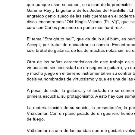
que aunque usan su canon, se alejan de lo predecible. 
Gamma Ray y la guitarra de los Judas del Painkiller. El
engreído genio sueco de las seis cuerdas en el poderos
disco encontramos “Old King's Visions (Pt. VI)”, que s
coro con Carlos poniendo un punto más hard rock.
El tema “Straight to hell”, que da título al álbum, es 
Accept, por tratar de encuadrar su sonido. Encontramo
solo brutal de guitarra, de los de muchas notas sin recr
Otra de las señas características de este trabajo es s
virtuosismo sin necesidad de un segundo guitarra, ya qu
y mucho juego en el terreno instrumental en su confron
dosis ya nombradas de virtuosismo y que es una de las c
A pesar de esto, la guitarra y el teclado no se come
primera escucha, su protagonismo. A esto hay que sumar 
La materialización de su sonido, la presentación, la p
Vhäldemar. Con un plano picado de un guerrero herido 
de fuego.
Vhäldemar es una de las bandas que me gustaría volver