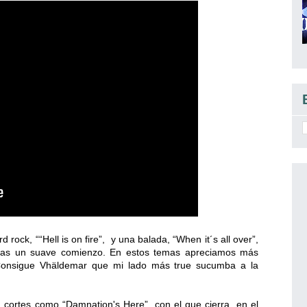
rock, ““Hell is on fire”, y una balada, “When it´s all over”,
tras un suave comienzo. En estos temas apreciamos más
Consigue Vhäldemar que mi lado más true sucumba a la
ortes como “Damnation's Here”, con el que cierra, en el