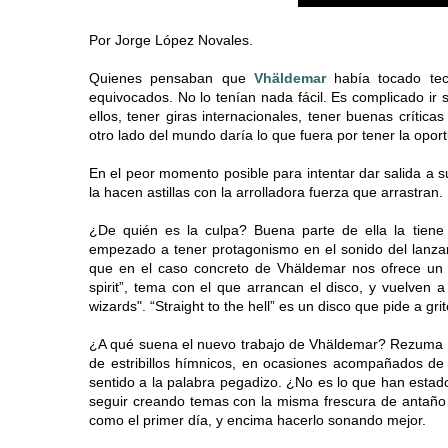
Por Jorge López Novales.
Quienes pensaban que
Vhäldemar
había tocado tech
equivocados. No lo tenían nada fácil. Es complicado ir 
ellos, tener giras internacionales, tener buenas crític
otro lado del mundo daría lo que fuera por tener la opor
En el peor momento posible para intentar dar salida a s
la hacen astillas con la arrolladora fuerza que arrastran.
¿De quién es la culpa? Buena parte de ella la tiene
empezado a tener protagonismo en el sonido del lanza
que en el caso concreto de Vhäldemar nos ofrece un
spirit”, tema con el que arrancan el disco, y vuelven 
wizards". “Straight to the hell” es un disco que pide a g
¿A qué suena el nuevo trabajo de Vhäldemar? Rezuma un
de estribillos hímnicos, en ocasiones acompañados de
sentido a la palabra pegadizo. ¿No es lo que han estado
seguir creando temas con la misma frescura de antaño 
como el primer día, y encima hacerlo sonando mejor.