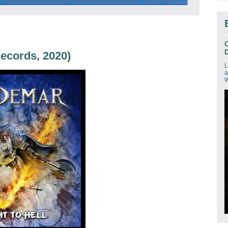
D
ecords, 2020)
L
a
W