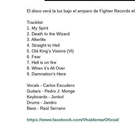
El disco verá la luz bajo el amparo de Fighter Records e
Tracklist:
1. My Spirit
2. Death to the Wizard
3. Afterlife
4. Straight to Hell
5. Old King's Visions (VI)
6. Fear
7. Hell is on fire
8. When it's All Over
9. Damnation's Here
Vocals - Carlos Escudero
Guitars - Pedro J. Monge
Keyboards - Jonkol
Drums - Jandro
Bass - Raúl Serrano
https://www.facebook.com/VhaldemarOficial/